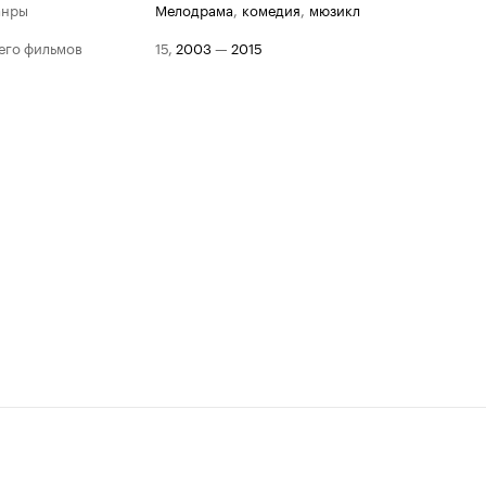
анры
мелодрама
,
комедия
,
мюзикл
его фильмов
15
,
2003
—
2015