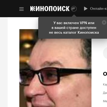
Онлайн-к
У вас включен VPN или
в вашей стране доступен
не весь каталог Кинопоиска
О
Ка
Да
Ме