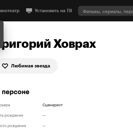
инотеатр
Установить на ТВ
Григорий Ховрах
Любимая звезда
 персоне
рьера
Сценарист
та рождения
—
сто рождения
—