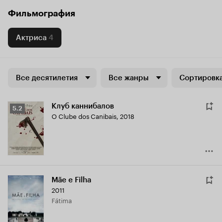
Фильмография
Актриса
4
Все десятилетия
Все жанры
Сортировка
Клуб каннибалов
Рейтинг
5.2
O Clube dos Canibais
,
2018
Кинопоиска
5.2
Mãe e Filha
2011
Fátima