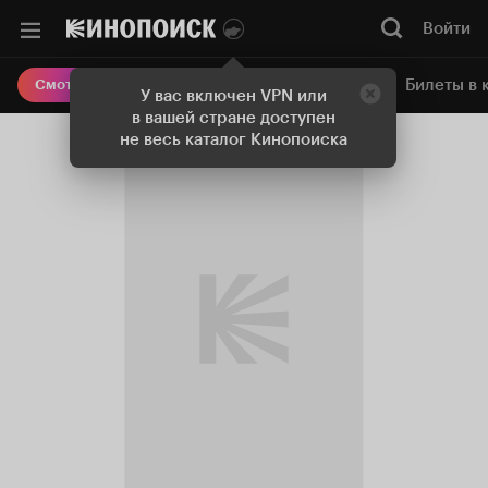
Войти
Онлайн-кинотеатр
Билеты в 
Смотреть кино
У вас включен VPN или
в вашей стране доступен
не весь каталог Кинопоиска