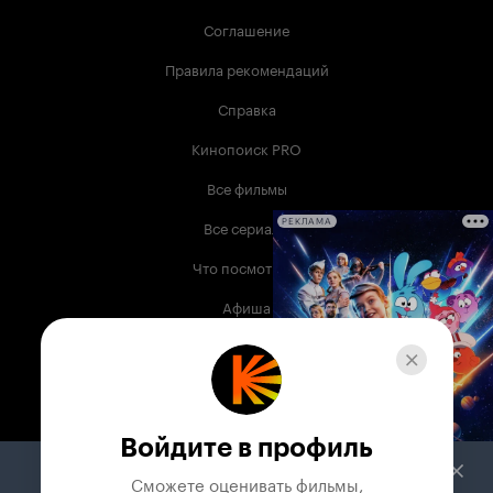
Соглашение
Правила рекомендаций
Справка
Кинопоиск PRO
Все фильмы
Все сериалы
РЕКЛАМА
Что посмотреть
Афиша
Музыка
Телепрограмма
Книги
Войдите в профиль
Служба поддержки
Сможете оценивать фильмы,
