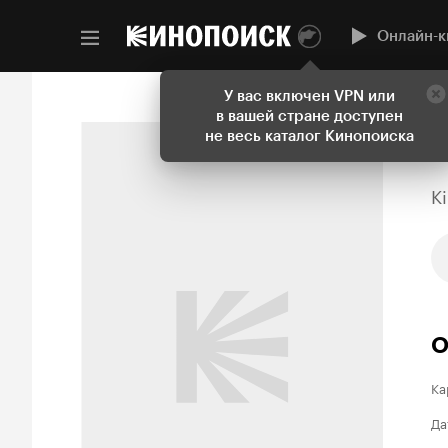
Онлайн-к
У вас включен VPN или
в вашей стране доступен
не весь каталог Кинопоиска
K
О
Ка
Да