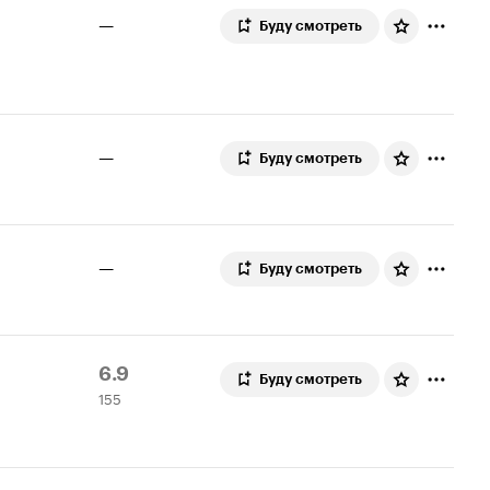
—
Буду смотреть
—
Буду смотреть
—
Буду смотреть
Рейтинг
155
6.9
Буду смотреть
155
Кинопоиска
оценок
6.9