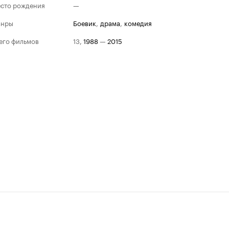
сто рождения
—
анры
боевик
,
драма
,
комедия
его фильмов
13
,
1988
—
2015