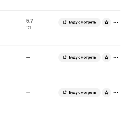
Рейтинг
171
5.7
Буду смотреть
171
Кинопоиска
оценка
5.7
—
Буду смотреть
—
Буду смотреть