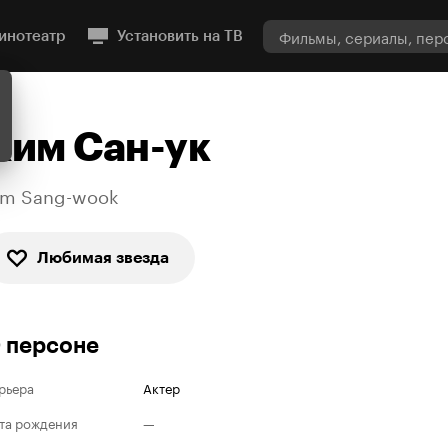
инотеатр
Установить на ТВ
Ким Сан-ук
im Sang-wook
Любимая звезда
 персоне
рьера
Актер
та рождения
—