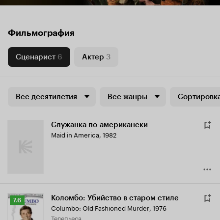
Фильмография
Сценарист
6
Актер
3
Все десятилетия
Все жанры
Сортировка
Служанка по-американски
Maid in America
,
1982
Коломбо: Убийство в старом стиле
Рейтинг
7.6
Columbo: Old Fashioned Murder
,
1976
Кинопоиска
телепьеса
7.6