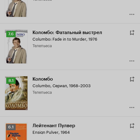
Коломбо: Фатальный выстрел
Рейтинг
7.6
Columbo: Fade in to Murder
,
1976
Кинопоиска
телепьеса
7.6
Коломбо
Рейтинг
8.1
Columbo
,
Сериал, 1968–2003
Кинопоиска
телепьеса
8.1
Лейтенант Пулвер
Рейтинг
6.1
Ensign Pulver
,
1964
Кинопоиска
6.1