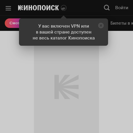
Войти
Онлайн-кинотеатр
Билеты в 
Смотреть кино
У вас включен VPN или
в вашей стране доступен
не весь каталог Кинопоиска