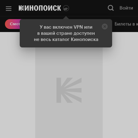
Войти
Онлайн-кинотеатр
Билеты в 
Смотреть кино
У вас включен VPN или
в вашей стране доступен
не весь каталог Кинопоиска