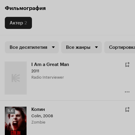
Фильмография
Актер
2
Все десятилетия
Все жанры
Сортировка
I Am a Great Man
2011
Radio Interviewer
Колин
Рейтинг
5.6
Colin
,
2008
Кинопоиска
Zombie
5.6