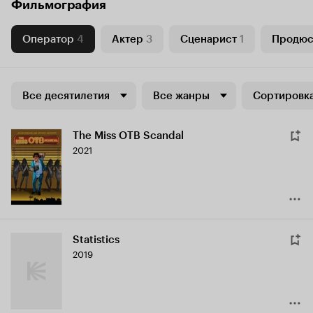
Фильмография
Оператор
4
Актер
3
Сценарист
1
Продю
Все десятилетия
Все жанры
Сортировка
The Miss OTB Scandal
2021
Statistics
2019