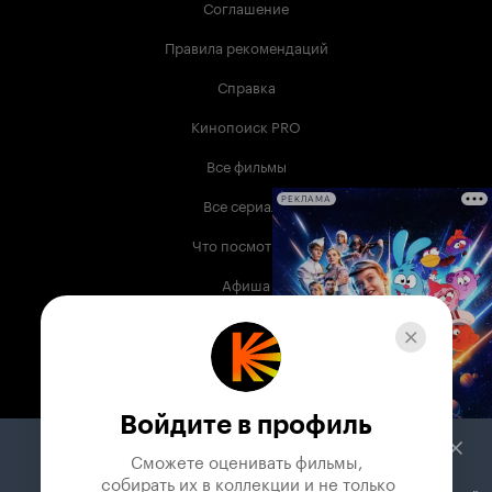
Соглашение
Правила рекомендаций
Справка
Кинопоиск PRO
Все фильмы
Все сериалы
РЕКЛАМА
Что посмотреть
Афиша
Музыка
Телепрограмма
Книги
Войдите в профиль
Служба поддержки
Сможете оценивать фильмы,

 собирать их в коллекции и не только