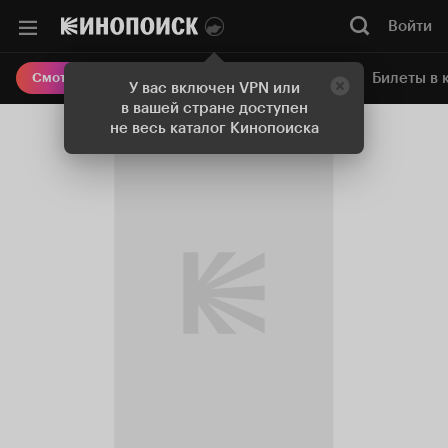
Войти
Онлайн-кинотеатр
Билеты в 
Смотреть кино
У вас включен VPN или
в вашей стране доступен
не весь каталог Кинопоиска