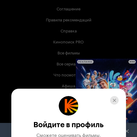
Соглашение
Правила рекомендаций
Справка
Кинопоиск PRO
Все фильмы
Все сериалы
РЕКЛАМА
Что посмотреть
Афиша
Музыка
Телепрограмма
Книги
Войдите в профиль
Служба поддержки
Сможете оценивать фильмы,
