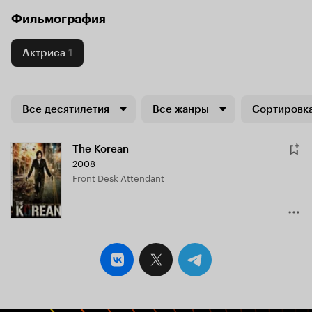
Фильмография
Актриса
1
Все десятилетия
Все жанры
Сортировка
The Korean
2008
Front Desk Attendant