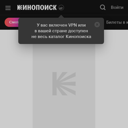
Войти
Онлайн-кинотеатр
Билеты в 
Смотреть кино
У вас включен VPN или
в вашей стране доступен
не весь каталог Кинопоиска