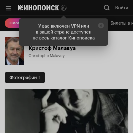
Войти
Онлайн-кинотеатр
Билеты в 
Смотреть кино
У вас включен VPN или
в вашей стране доступен
не весь каталог Кинопоиска
Кристоф Малавуа
Christophe Malavoy
Фотографии
1