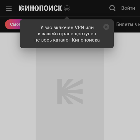
Войти
Онлайн-кинотеатр
Билеты в 
Смотреть кино
У вас включен VPN или
в вашей стране доступен
не весь каталог Кинопоиска