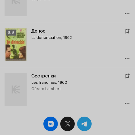
Донос
Рейтинг
6.9
La dénonciation
,
1962
Кинопоиска
6.9
Сестренки
Les frangines
,
1960
Gérard Lambert