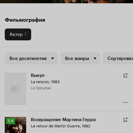
Фильмография
Актер
7
Все десятилетия
Все жанры
Сортировка
Выкуп
La rançon
,
1983
Le bijoutier
Возвращение Мартина Герра
Рейтинг
7.4
Le retour de Martin Guerre
,
1982
Кинопоиска
7.4