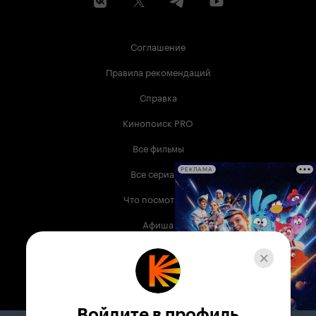
Соглашение
Правила рекомендаций
Справка
Кинопоиск PRO
Все фильмы
Все сериалы
РЕКЛАМА
Что посмотреть
Афиша
Музыка
Телепрограмма
Книги
Войдите в профиль