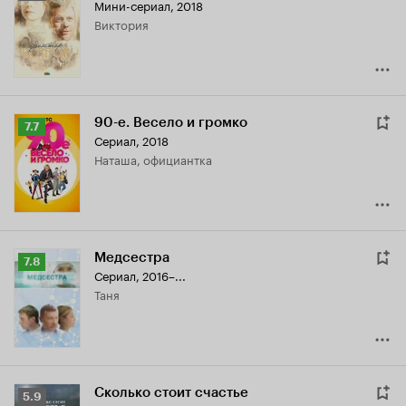
Мини-сериал, 2018
Кинопоиска
Виктория
6.2
90-е. Весело и громко
Рейтинг
7.7
Сериал, 2018
Кинопоиска
Наташа, официантка
7.7
Медсестра
Рейтинг
7.8
Сериал, 2016–...
Кинопоиска
Таня
7.8
Сколько стоит счастье
Рейтинг
5.9