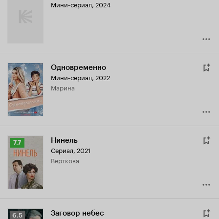
Мини-сериал, 2024
Одновременно
Мини-сериал, 2022
Марина
Нинель
Рейтинг
7.7
Сериал, 2021
Кинопоиска
Верткова
7.7
Заговор небес
Рейтинг
6.5