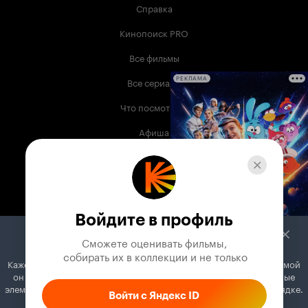
Справка
Кинопоиск PRO
Все фильмы
Все сериалы
РЕКЛАМА
Что посмотреть
Афиша
Музыка
Телепрограмма
Книги
Войдите в профиль
Служба поддержки
Сможете оценивать фильмы,

 собирать их в коллекции и не только
Кажется, вы используете блокировщик рекламы. Вместе с рекламой
© 2003 —
2026
,
Кинопоиск
18
+
он может отключать постеры, папки с фильмами и другие важные
Проект компании
элементы. Добавьте Кинопоиск в исключения, и всё будет в порядке.
Войти с Яндекс ID