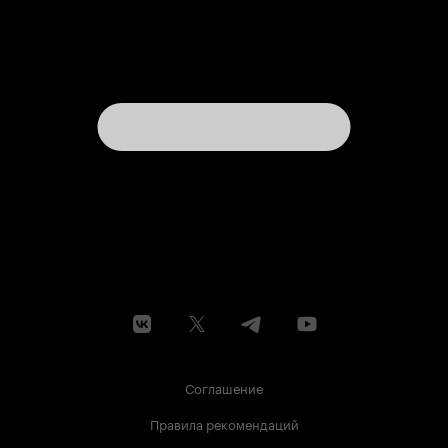
Соглашение
Правила рекомендаций