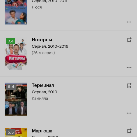
Сериал, 2010–2011
Кинопоиска
Люся
6.0
Интерны
Рейтинг
7.4
Сериал, 2010–2016
Кинопоиска
(26-я серия)
7.4
Терминал
Рейтинг
6.4
Сериал, 2010
Кинопоиска
Камилла
6.4
Маргоша
Рейтинг
5.5
Сериал, 2009