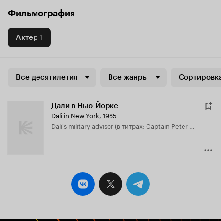
Фильмография
Актер
1
Все десятилетия
Все жанры
Сортировка
Дали в Нью-Йорке
Dali in New York
,
1965
Dali's military advisor (в титрах: Captain Peter Moore)