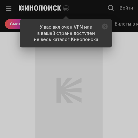
Войти
Онлайн-кинотеатр
Билеты в 
Смотреть кино
У вас включен VPN или
в вашей стране доступен
не весь каталог Кинопоиска