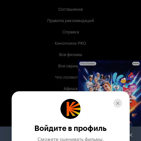
Соглашение
Правила рекомендаций
Справка
Кинопоиск PRO
Все фильмы
Все сериалы
РЕКЛАМА
Что посмотреть
Афиша
Музыка
Телепрограмма
Книги
Войдите в профиль
Служба поддержки
Сможете оценивать фильмы,
