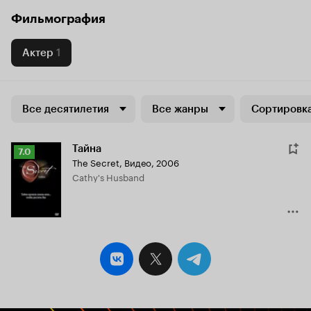
Фильмография
Актер
1
Все десятилетия
Все жанры
Сортировка
Тайна
Рейтинг
7.0
The Secret
,
Видео, 2006
Кинопоиска
Cathy's Husband
7.0