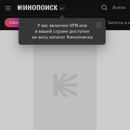
Войти
Онлайн-кинотеатр
Билеты в 
Смотреть кино
У вас включен VPN или
в вашей стране доступен
не весь каталог Кинопоиска