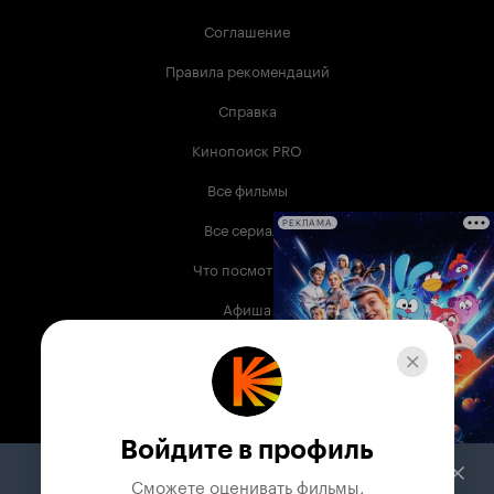
Соглашение
Правила рекомендаций
Справка
Кинопоиск PRO
Все фильмы
Все сериалы
РЕКЛАМА
Что посмотреть
Афиша
Музыка
Телепрограмма
Книги
Войдите в профиль
Служба поддержки
Сможете оценивать фильмы,
