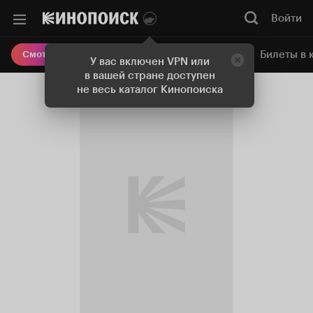
Войти
Онлайн-кинотеатр
Билеты в 
Смотреть кино
У вас включен VPN или
в вашей стране доступен
не весь каталог Кинопоиска