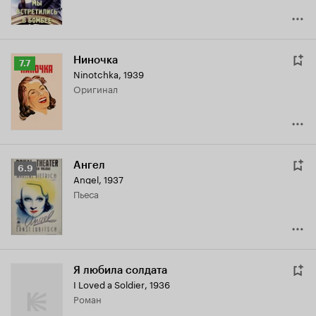
Ниночка
Рейтинг
7.7
Ninotchka
,
1939
Кинопоиска
оригинал
7.7
Ангел
Рейтинг
6.9
Angel
,
1937
Кинопоиска
пьеса
6.9
Я любила солдата
I Loved a Soldier
,
1936
роман