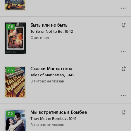
Быть или не быть
Рейтинг
7.8
To Be or Not to Be
,
1942
Кинопоиска
оригинал
7.8
Сказки Манхэттена
Рейтинг
7.5
Tales of Manhattan
,
1942
Кинопоиска
в титрах не указан
7.5
Мы встретились в Бомбее
Рейтинг
7.2
They Met in Bombay
,
1941
Кинопоиска
в титрах не указан
7.2