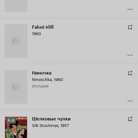
Falusi idill
1963
Ниночка
Ninotchka
,
1960
история
Шелковые чулки
Рейтинг
6.8
Silk Stockings
,
1957
Кинопоиска
6.8