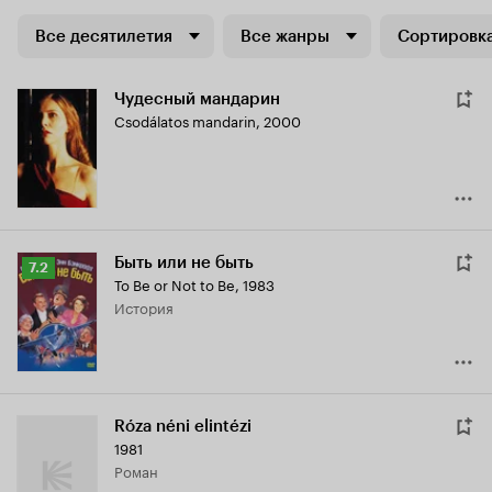
Все десятилетия
Все жанры
Сортировка
Чудесный мандарин
Csodálatos mandarin
,
2000
Быть или не быть
Рейтинг
7.2
To Be or Not to Be
,
1983
Кинопоиска
история
7.2
Róza néni elintézi
1981
роман