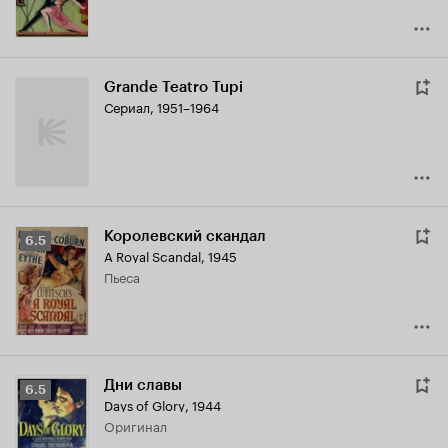
Grande Teatro Tupi
Сериал, 1951–1964
Королевский скандал
Рейтинг
6.5
A Royal Scandal
,
1945
Кинопоиска
пьеса
6.5
Дни славы
Рейтинг
6.5
Days of Glory
,
1944
Кинопоиска
оригинал
6.5