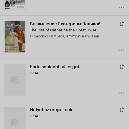
Возвышение Екатерины Великой
Рейтинг
6.0
The Rise of Catherine the Great
,
1934
Кинопоиска
и рассказ / и пьеса, в титрах не указан
6.0
Ende schlecht, alles gut
1934
Helyet az öregeknek
1934