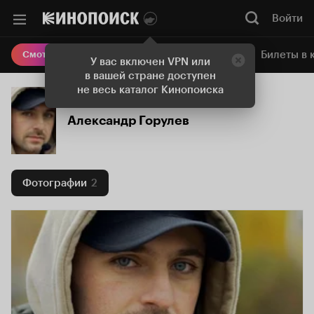
Войти
Онлайн-кинотеатр
Билеты в 
Смотреть кино
У вас включен VPN или
в вашей стране доступен
не весь каталог Кинопоиска
Александр Горулев
Фотографии
2