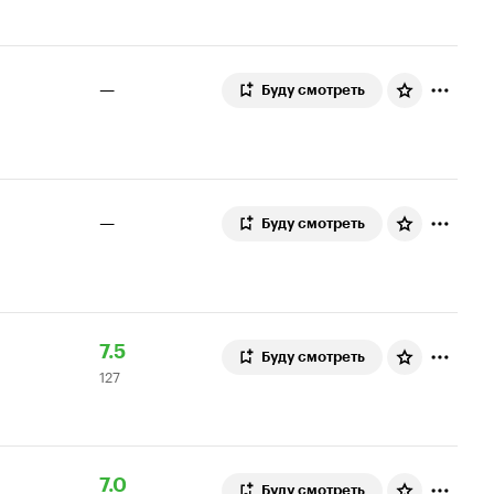
5.8
—
Буду смотреть
—
Буду смотреть
Рейтинг
127
7.5
Буду смотреть
127
Кинопоиска
оценок
7.5
Рейтинг
134
7.0
Буду смотреть