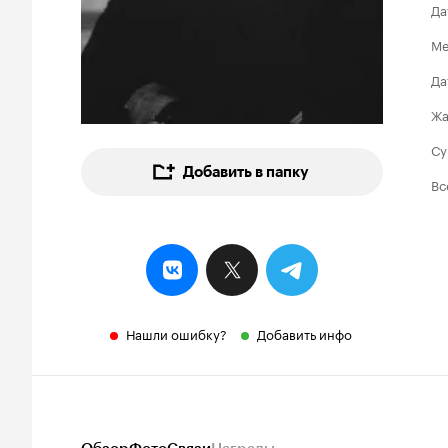
Да
Ме
Да
Ж
Су
Добавить в папку
Вс
Нашли ошибку?
Добавить инфо