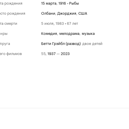
та рождения
15 марта
,
1916
•
Рыбы
сто рождения
Олбани
,
Джорджия
,
США
та смерти
5 июля, 1983 • 67 лет
анры
комедия
,
мелодрама
,
музыка
пруга
Бетти Грэйбл (развод)
двое детей
его фильмов
55
,
1937
—
2023