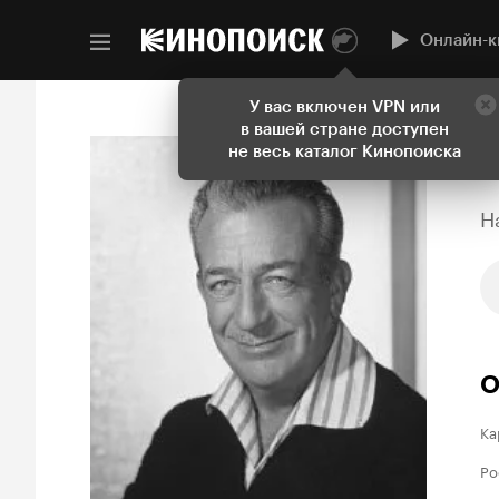
Онлайн-к
У вас включен VPN или
в вашей стране доступен
не весь каталог Кинопоиска
H
О
Ка
Ро