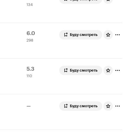
134
Кинопоиска
оценки
7.0
Рейтинг
298
6.0
Буду смотреть
298
Кинопоиска
оценок
6.0
Рейтинг
110
5.3
Буду смотреть
110
Кинопоиска
оценок
5.3
—
Буду смотреть