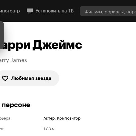
инотеатр
Установить на ТВ
Гарри Джеймс
arry James
Любимая звезда
 персоне
рьера
Актер
,
Композитор
ст
1.83 м