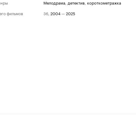
анры
мелодрама
,
детектив
,
короткометражка
его фильмов
36
,
2004
—
2025