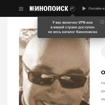
Онлайн-к
У вас включен VPN или
в вашей стране доступен
не весь каталог Кинопоиска
О
Ка
Да
Ме