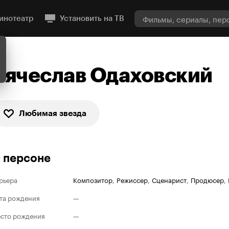
инотеатр
Установить на ТВ
Вячеслав Одаховский
Любимая звезда
 персоне
рьера
Композитор
,
Режиссер
,
Сценарист
,
Продюсер
,
та рождения
—
сто рождения
—