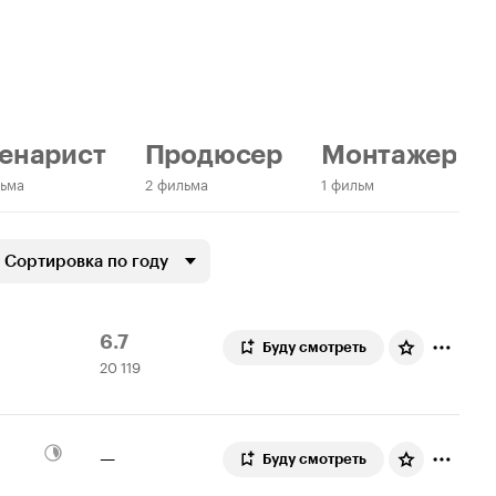
енарист
Продюсер
Монтажер
льма
2 фильма
1 фильм
Сортировка по году
Рейтинг
20
6.7
Буду смотреть
20 119
Кинопоиска
119
6.7
оценок
—
Буду смотреть