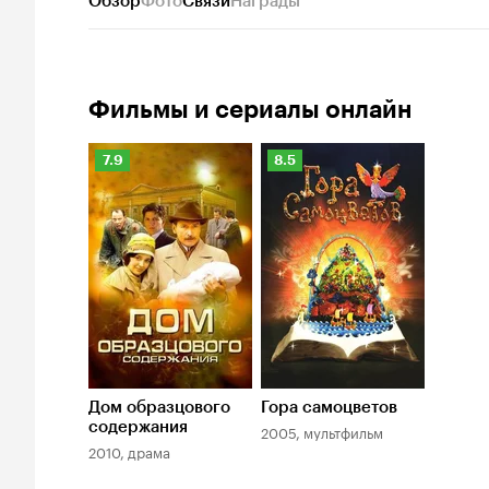
Обзор
Фото
Связи
Награды
Фильмы и сериалы онлайн
Рейтинг
Рейтинг
7.9
8.5
Кинопоиска
Кинопоиска
7.9
8.5
Дом образцового
Гора самоцветов
содержания
2005, мультфильм
2010, драма