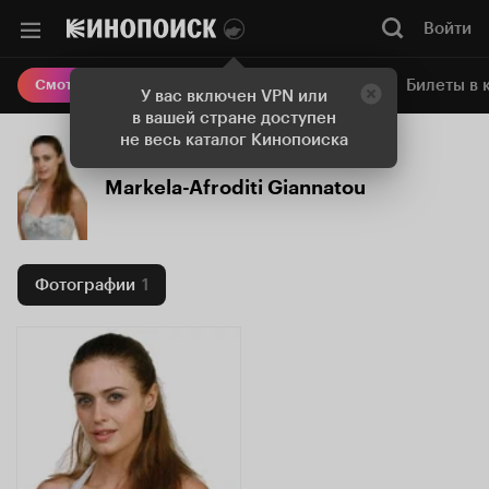
Войти
Онлайн-кинотеатр
Билеты в 
Смотреть кино
У вас включен VPN или
в вашей стране доступен
не весь каталог Кинопоиска
Markela-Afroditi Giannatou
Фотографии
1