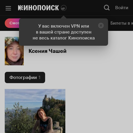
Войти
Онлайн-кинотеатр
Билеты в 
Смотреть кино
У вас включен VPN или
в вашей стране доступен
не весь каталог Кинопоиска
Ксения Чашей
Фотографии
1