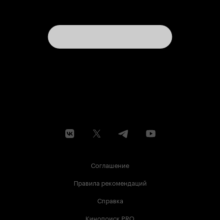
Соглашение
Правила рекомендаций
Справка
Кинопоиск PRO