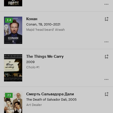
Конан
Рейтинг
7.4
Conan
,
ТВ, 2010–2021
Кинопоиска
Majid 'head beard' Atwah
7.4
The Things We Carry
2009
Cholo #1
Смерть Сальвадора Дали
Рейтинг
7.1
The Death of Salvador Dali
,
2005
Кинопоиска
Art Dealer
7.1