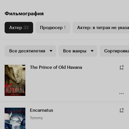
Фильмография
Актер
33
Продюсер
1
Актер: в титрах не указ
Все десятилетия
Все жанры
Сортировка
The Prince of Old Havana
Encarnatus
Tommy