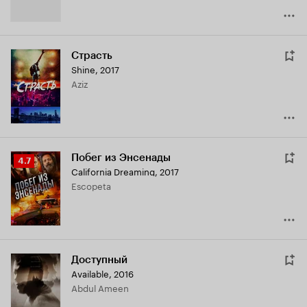
Страсть
Shine
,
2017
Aziz
Побег из Энсенады
Рейтинг
4.7
California Dreaming
,
2017
Кинопоиска
Escopeta
4.7
Доступный
Available
,
2016
Abdul Ameen