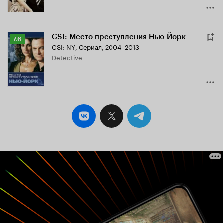
CSI: Место преступления Нью-Йорк
Рейтинг
7.6
CSI: NY
,
Сериал, 2004–2013
Кинопоиска
Detective
7.6