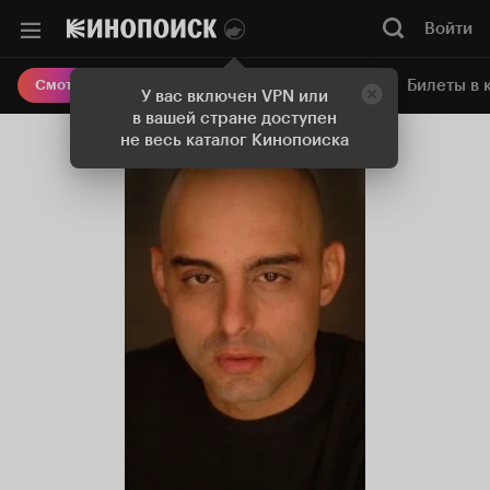
Войти
Онлайн-кинотеатр
Билеты в 
Смотреть кино
У вас включен VPN или
в вашей стране доступен
не весь каталог Кинопоиска