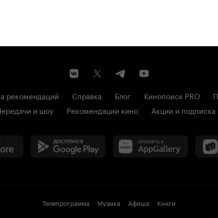
а рекомендаций
Справка
Блог
Кинопоиск PRO
П
Передачи и шоу
Рекомендации кино
Акции и подписка
Телепрограмма
Музыка
Афиша
Книги