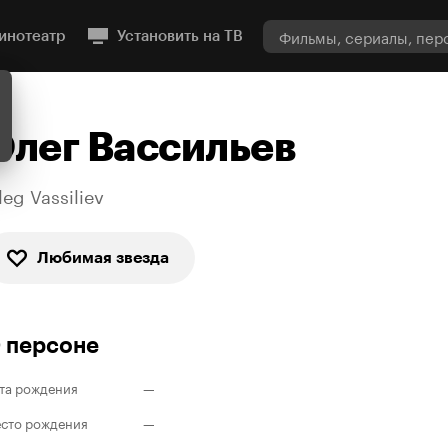
инотеатр
Установить на ТВ
Олег Вассильев
leg Vassiliev
Любимая звезда
 персоне
та рождения
—
сто рождения
—