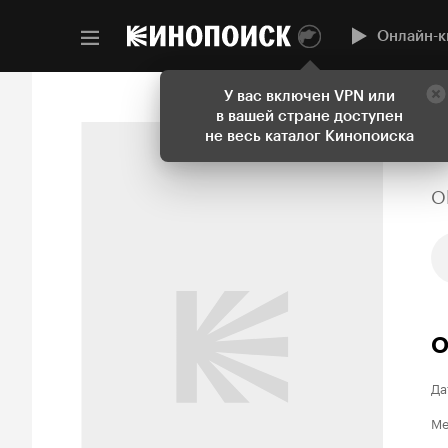
Онлайн-к
У вас включен VPN или
в вашей стране доступен
не весь каталог Кинопоиска
O
О
Да
Ме