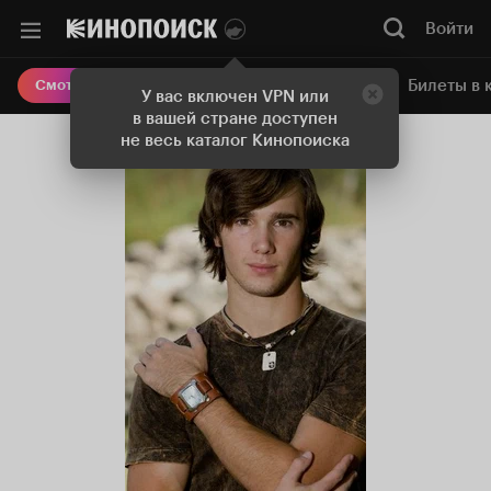
Войти
Онлайн-кинотеатр
Билеты в 
Смотреть кино
У вас включен VPN или
в вашей стране доступен
не весь каталог Кинопоиска