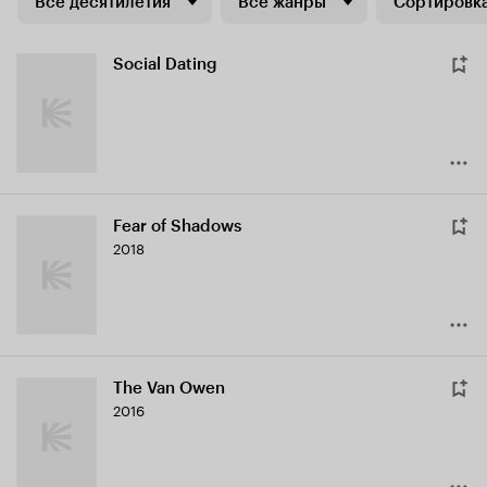
Все десятилетия
Все жанры
Сортировка
Social Dating
Fear of Shadows
2018
The Van Owen
2016