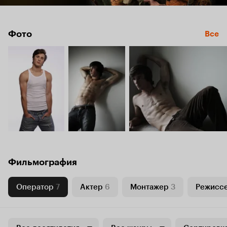
Фото
Все
Фильмография
Оператор
7
Актер
6
Монтажер
3
Режисс