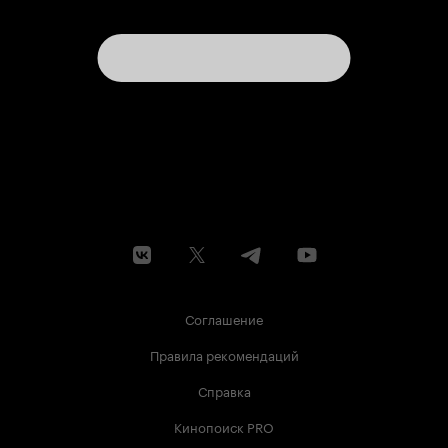
Соглашение
Правила рекомендаций
Справка
Кинопоиск PRO