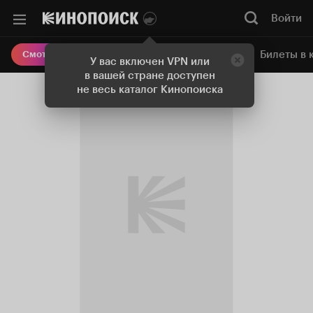
Войти
Онлайн-кинотеатр
Билеты в 
Смотреть кино
У вас включен VPN или
в вашей стране доступен
не весь каталог Кинопоиска