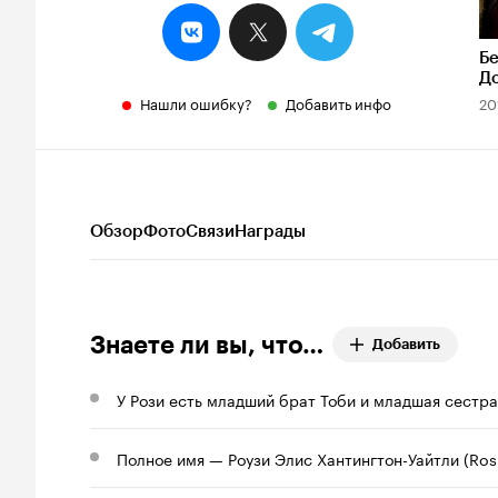
Б
До
Нашли ошибку?
Добавить инфо
20
Обзор
Фото
Связи
Награды
Знаете ли вы, что…
Добавить
У Рози есть младший брат Тоби и младшая сестр
Полное имя — Роузи Элис Хантингтон-Уайтли (Rosi