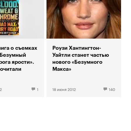
ига о съемках
Роузи Хантингтон-
«Безумный
Уайтли станет частью
рога ярости».
нового «Безумного
очитали
Макса»
2
1
18 июня 2012
140