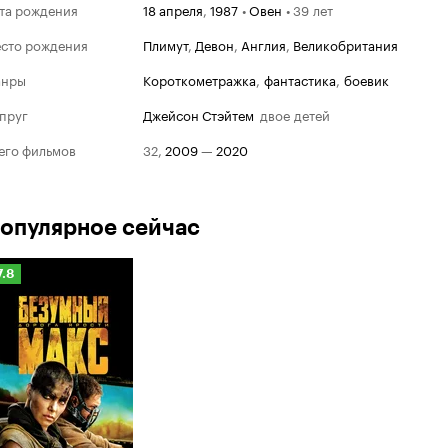
та рождения
18 апреля
,
1987
•
Овен
•
39 лет
сто рождения
Плимут
,
Девон
,
Англия
,
Великобритания
Золотая ма
анры
короткометражка
,
фантастика
,
боевик
Номина
2012
пруг
Джейсон Стэйтем
двое детей
Худшая же
второго п
его фильмов
32
,
2009
—
2020
Трансформ
сторона Л
опулярное сейчас
Рейтинг
7.8
Кинопоиска
.8