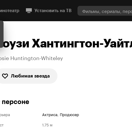
инотеатр
Установить на ТВ
Роузи Хантингтон-Уайт
osie Huntington-Whiteley
Любимая звезда
 персоне
рьера
Актриса
,
Продюсер
ст
1.75 м