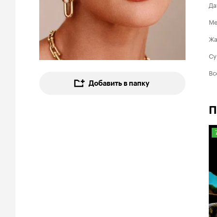
Да
Ме
Ж
Су
Вс
Добавить в папку
П
7