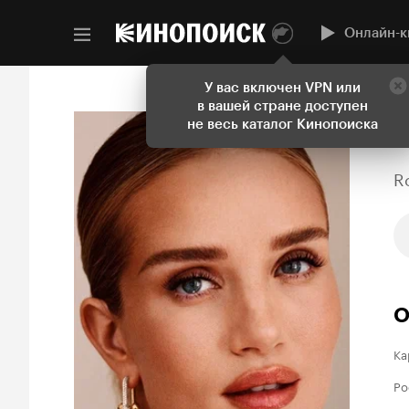
Онлайн-к
У вас включен VPN или
в вашей стране доступен
не весь каталог Кинопоиска
R
О
Ка
Ро