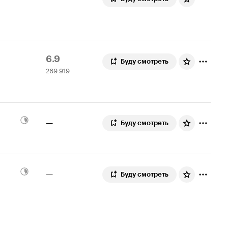
Рейтинг
269
6.9
Буду смотреть
269 919
Кинопоиска
919
6.9
оценок
—
Буду смотреть
—
Буду смотреть