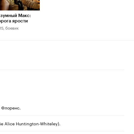
езумный Макс:
рога ярости
15, боевик
а Флоренс.
e Alice Huntington-Whiteley).