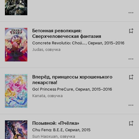
Бетонная революция:
Сверхчеловеческая фантазия
Concrete Revolutio: Chojin genso
,
Сериал, 2015–2016
Judas, озвучка
Вперёд, принцессы хорошенького
лекарства!
Go! Princess PreCure
,
Сериал, 2015–2016
Kanata, озвучка
Позывной: «Пчёлка»
Chu Feng: B.E.E
,
Сериал, 2015
Sun Haoxuan, озвучка