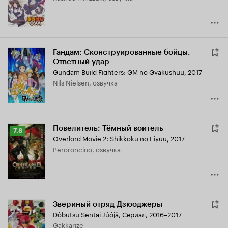
Гандам: Сконструированные бойцы.
Ответный удар
Gundam Build Fighters: GM no Gyakushuu
,
2017
Nils Nielsen, озвучка
Повелитель: Тёмный воитель
Рейтинг
7.8
Overlord Movie 2: Shikkoku no Eiyuu
,
2017
Кинопоиска
Peroroncino, озвучка
7.8
Звериный отряд Дзюоджеры
Dôbutsu Sentai Jûôjâ
,
Сериал, 2016–2017
Gakkarize