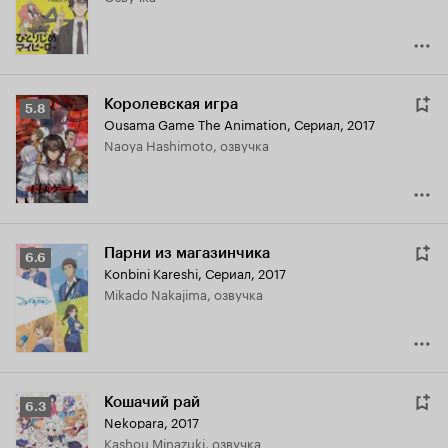
Королевская игра
Рейтинг
5.8
Ousama Game The Animation
,
Сериал, 2017
Кинопоиска
Naoya Hashimoto, озвучка
5.8
Парни из магазинчика
Рейтинг
6.6
Konbini Kareshi
,
Сериал, 2017
Кинопоиска
Mikado Nakajima, озвучка
6.6
Кошачий рай
Рейтинг
6.3
Nekopara
,
2017
Кинопоиска
Kashou Minazuki, озвучка
6.3