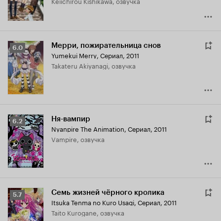
Keiichirou Kishikawa, озвучка
Мерри, пожирательница снов
Рейтинг
6.0
Yumekui Merry
,
Сериал, 2011
Кинопоиска
Takateru Akiyanagi, озвучка
6.0
Ня-вампир
Рейтинг
6.2
Nyanpire The Animation
,
Сериал, 2011
Кинопоиска
Vampire, озвучка
6.2
Семь жизней чёрного кролика
Рейтинг
5.7
Itsuka Tenma no Kuro Usagi
,
Сериал, 2011
Кинопоиска
Taito Kurogane, озвучка
5.7