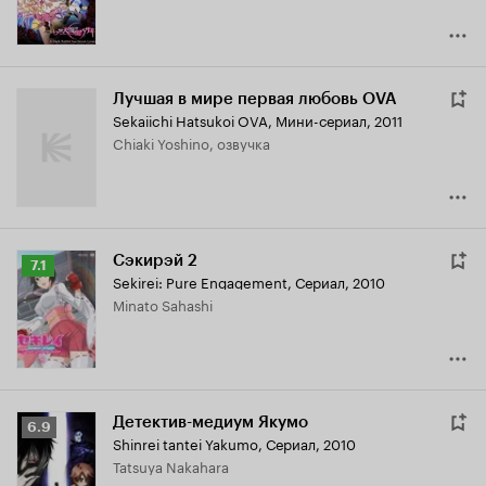
Лучшая в мире первая любовь OVA
Sekaiichi Hatsukoi OVA
,
Мини-сериал, 2011
Chiaki Yoshino, озвучка
Сэкирэй 2
Рейтинг
7.1
Sekirei: Pure Engagement
,
Сериал, 2010
Кинопоиска
Minato Sahashi
7.1
Детектив-медиум Якумо
Рейтинг
6.9
Shinrei tantei Yakumo
,
Сериал, 2010
Кинопоиска
Tatsuya Nakahara
6.9