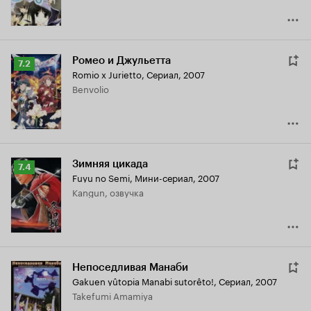
Ромео и Джульетта
Рейтинг
7.2
Romio x Jurietto
,
Сериал, 2007
Кинопоиска
Benvolio
7.2
Зимняя цикада
Рейтинг
7.4
Fuyu no Semi
,
Мини-сериал, 2007
Кинопоиска
Kangun, озвучка
7.4
Непоседливая Манаби
Gakuen yûtopia Manabi sutorêto!
,
Сериал, 2007
Takefumi Amamiya