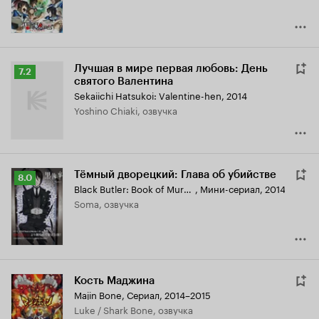
Лучшая в мире первая любовь: День
Рейтинг
7.2
святого Валентина
Кинопоиска
Sekaiichi Hatsukoi: Valentine-hen
,
2014
7.2
Yoshino Chiaki, озвучка
Тёмный дворецкий: Глава об убийстве
Рейтинг
8.0
Black Butler: Book of Murder
,
Мини-сериал, 2014
Кинопоиска
Soma, озвучка
8.0
Кость Маджина
Majin Bone
,
Сериал, 2014–2015
Luke / Shark Bone, озвучка