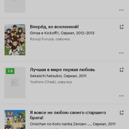
Вперёд, ко вселенной!
Ginga e Kickoff!!
,
Сериал, 2012–2013
Ryuuji Furuya, озвучка
Лучшая в мире первая любовь
Рейтинг
7.8
Sekaiichi hatsukoi
,
Сериал, 2011
Кинопоиска
Yoshino Chiaki, озвучка
7.8
Я вовсе не люблю своего старшего
Рейтинг
5.7
брата!
Кинопоиска
Oniichan no Koto nanka Zenzen Suki ja Nai n da kara ne!!
,
Сериал, 2011
5.7