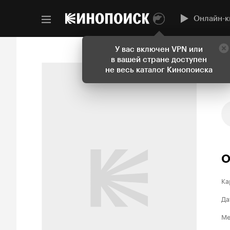
Онлайн-к
У вас включен VPN или
в вашей стране доступен
не весь каталог Кинопоиска
О
Ка
Да
Ме