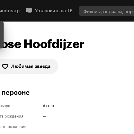
инотеатр
Установить на ТВ
Jose Hoofdijzer
Любимая звезда
 персоне
рьера
Актер
та рождения
—
сто рождения
—