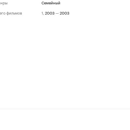
анры
семейный
его фильмов
1
,
2003
—
2003