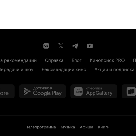
а рекомендаций
Справка
Блог
Кинопоиск PRO
П
Передачи и шоу
Рекомендации кино
Акции и подписка
Телепрограмма
Музыка
Афиша
Книги