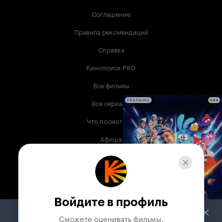
Соглашение
Правила рекомендаций
Справка
Кинопоиск PRO
Все фильмы
Все сериалы
РЕКЛАМА
Что посмотреть
Афиша
Музыка
Телепрограмма
Книги
Войдите в профиль
Служба поддержки
Сможете оценивать фильмы,
