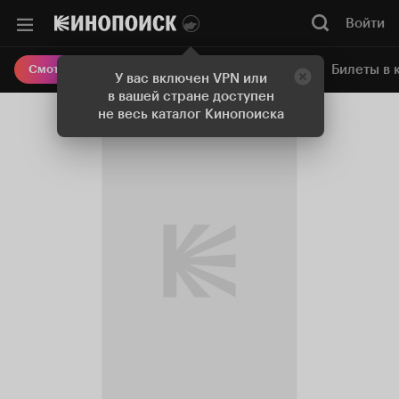
Войти
Онлайн-кинотеатр
Билеты в 
Смотреть кино
У вас включен VPN или
в вашей стране доступен
не весь каталог Кинопоиска