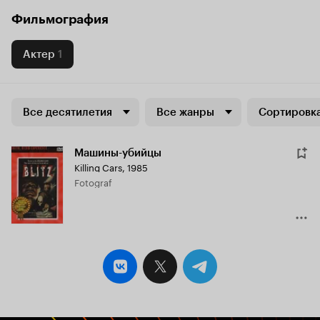
Фильмография
Актер
1
Все десятилетия
Все жанры
Сортировка
Машины-убийцы
Killing Cars
,
1985
Fotograf