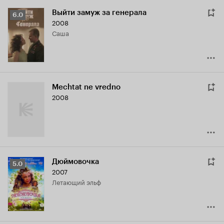
Выйти замуж за генерала
Рейтинг
6.0
2008
Кинопоиска
Саша
6.0
Mechtat ne vredno
2008
Дюймовочка
Рейтинг
5.0
2007
Кинопоиска
летающий эльф
5.0