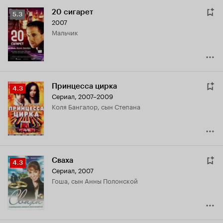
20 сигарет
Рейтинг
5.3
2007
Кинопоиска
мальчик
5.3
Принцесса цирка
Рейтинг
4.3
Сериал, 2007–2009
Кинопоиска
Коля Бангалор, сын Степана
4.3
Сваха
Рейтинг
4.3
Сериал, 2007
Кинопоиска
Гоша, сын Анны Полонской
4.3