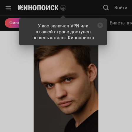
Войти
Онлайн-кинотеатр
Билеты в 
Смотреть кино
У вас включен VPN или
в вашей стране доступен
не весь каталог Кинопоиска