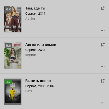
Там, где ты
Рейтинг
6.0
Сериал, 2014
Кинопоиска
Артём
6.0
Ангел или демон
Рейтинг
5.6
Сериал, 2013
Кинопоиска
Кирилл
5.6
Выжить после
Рейтинг
7.7
Сериал, 2013–2016
Кинопоиска
Петя
7.7