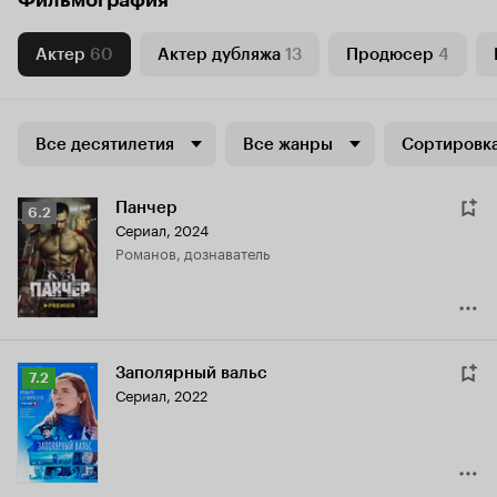
Фильмография
Актер
60
Актер дубляжа
13
Продюсер
4
Все десятилетия
Все жанры
Сортировка
Панчер
Рейтинг
6.2
Сериал, 2024
Кинопоиска
Романов, дознаватель
6.2
Заполярный вальс
Рейтинг
7.2
Сериал, 2022
Кинопоиска
7.2