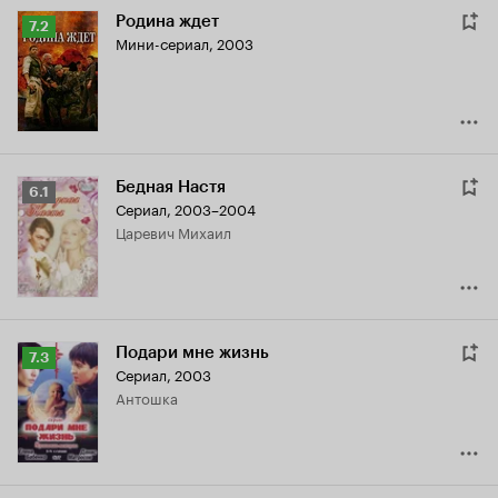
Родина ждет
Рейтинг
7.2
Мини-сериал, 2003
Кинопоиска
7.2
Бедная Настя
Рейтинг
6.1
Сериал, 2003–2004
Кинопоиска
Царевич Михаил
6.1
Подари мне жизнь
Рейтинг
7.3
Сериал, 2003
Кинопоиска
Антошка
7.3