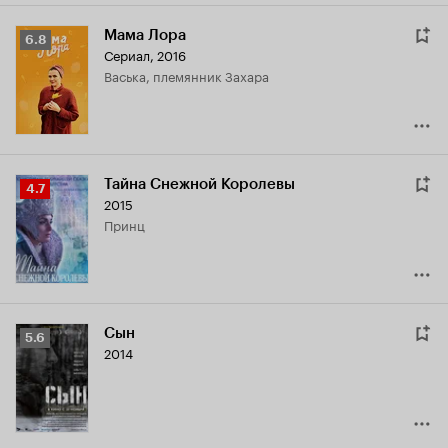
Мама Лора
Рейтинг
6.8
Сериал, 2016
Кинопоиска
Васька, племянник Захара
6.8
Тайна Снежной Королевы
Рейтинг
4.7
2015
Кинопоиска
принц
4.7
Сын
Рейтинг
5.6
2014
Кинопоиска
5.6