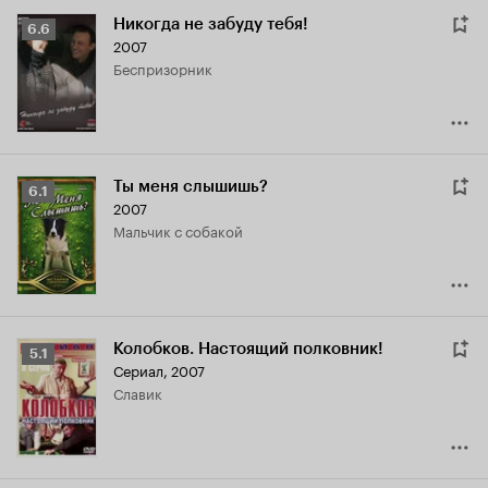
Никогда не забуду тебя!
Рейтинг
6.6
2007
Кинопоиска
беспризорник
6.6
Ты меня слышишь?
Рейтинг
6.1
2007
Кинопоиска
мальчик с собакой
6.1
Колобков. Настоящий полковник!
Рейтинг
5.1
Сериал, 2007
Кинопоиска
Славик
5.1