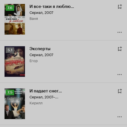
И все-таки я люблю...
Рейтинг
7.6
Сериал, 2007
Кинопоиска
Ваня
7.6
Эксперты
Рейтинг
5.1
Сериал, 2007
Кинопоиска
Егор
5.1
И падает снег...
Рейтинг
7.5
Сериал, 2007–...
Кинопоиска
Кирилл
7.5