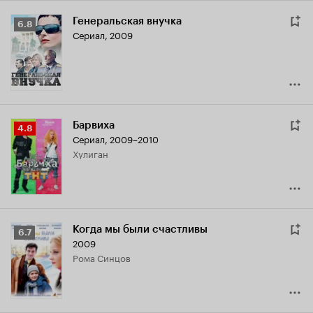
Генеральская внучка
Рейтинг
6.8
Сериал, 2009
Кинопоиска
6.8
Барвиха
Рейтинг
4.8
Сериал, 2009–2010
Кинопоиска
хулиган
4.8
Когда мы были счастливы
Рейтинг
6.7
2009
Кинопоиска
Рома Синцов
6.7