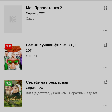
Моя Пречистенка 2
Сериал, 2011
Саша
Самый лучший фильм 3-ДЭ
Рейтинг
3.0
2011
Кинопоиска
ученик
3.0
Серафима прекрасная
Рейтинг
7.2
Сериал, 2011
Кинопоиска
Витя (в детстве) / Ваня (сын Серафимы в детстве)
7.2