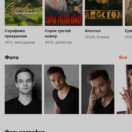
Серафима
Сорок третий
Апостол
Ер
2008, боевик
200
прекрасная
номер
2011, мелодрама
2010, детектив
Фото
Все