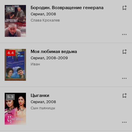
Бородин. Возвращение генерала
Рейтинг
5.5
Сериал, 2008
Кинопоиска
Слава Крохалев
5.5
Моя любимая ведьма
Рейтинг
4.4
Сериал, 2008–2009
Кинопоиска
Иван
4.4
Цыганки
Рейтинг
5.3
Сериал, 2008
Кинопоиска
сын пьяницы
5.3