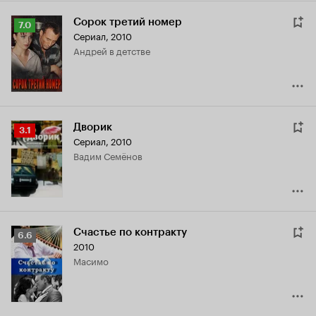
Сорок третий номер
Рейтинг
7.0
Сериал, 2010
Кинопоиска
Андрей в детстве
7.0
Дворик
Рейтинг
3.1
Сериал, 2010
Кинопоиска
Вадим Семёнов
3.1
Счастье по контракту
Рейтинг
6.6
2010
Кинопоиска
Масимо
6.6