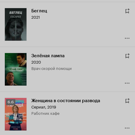
Беглец
2021
Зелёная лампа
2020
врач скорой помощи
Женщина в состоянии развода
Рейтинг
6.6
Сериал, 2019
Кинопоиска
работник кафе
6.6