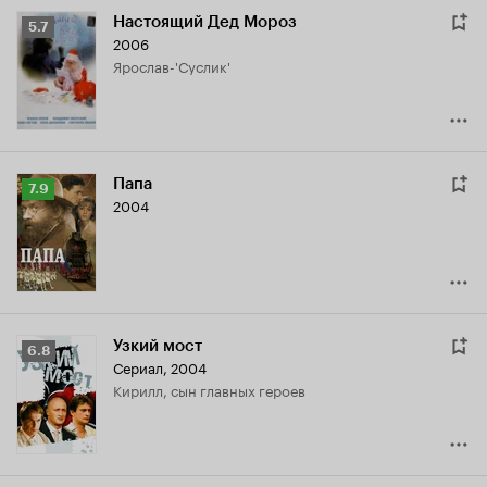
Настоящий Дед Мороз
Рейтинг
5.7
2006
Кинопоиска
Ярослав-'Суслик'
5.7
Папа
Рейтинг
7.9
2004
Кинопоиска
7.9
Узкий мост
Рейтинг
6.8
Сериал, 2004
Кинопоиска
Кирилл, сын главных героев
6.8