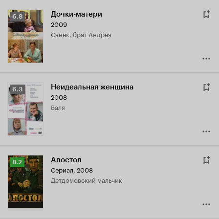
Дочки-матери
Рейтинг
6.8
2009
Кинопоиска
Санек, брат Андрея
6.8
Неидеальная женщина
Рейтинг
6.3
2008
Кинопоиска
Валя
6.3
Апостол
Рейтинг
8.2
Сериал, 2008
Кинопоиска
детдомовский мальчик
8.2