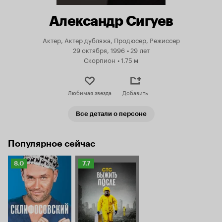
Александр Сигуев
Актер, Актер дубляжа, Продюсер, Режиссер
29 октября, 1996
•
29 лет
Скорпион
•
1.75 м
Любимая звезда
Добавить
Все детали о персоне
Популярное сейчас
Рейтинг
Рейтинг
8.0
7.7
Кинопоиска
Кинопоиска
8.0
7.7