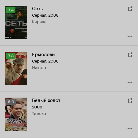
Сеть
Рейтинг
7.4
Сериал, 2008
Кинопоиска
Кирилл
7.4
Ермоловы
Рейтинг
7.3
Сериал, 2008
Кинопоиска
Никита
7.3
Белый холст
Рейтинг
6.0
2008
Кинопоиска
Тимоха
6.0