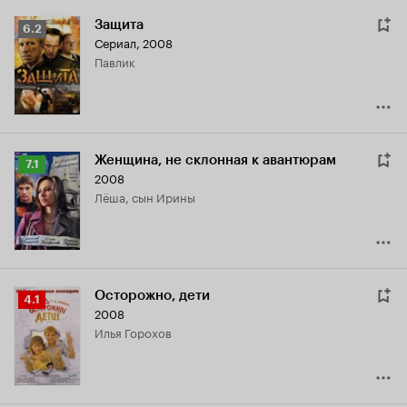
Защита
Рейтинг
6.2
Сериал, 2008
Кинопоиска
Павлик
6.2
Женщина, не склонная к авантюрам
Рейтинг
7.1
2008
Кинопоиска
Лёша, сын Ирины
7.1
Осторожно, дети
Рейтинг
4.1
2008
Кинопоиска
Илья Горохов
4.1