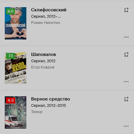
Склифосовский
Рейтинг
8.0
Сериал, 2012–...
Кинопоиска
Роман Никитин
8.0
Шаповалов
Рейтинг
7.1
Сериал, 2012
Кинопоиска
Егор Ковров
7.1
Верное средство
Рейтинг
4.5
Сериал, 2012–2015
Кинопоиска
Тимур
4.5