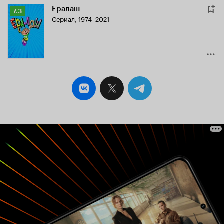
Ералаш
Рейтинг
7.3
Сериал, 1974–2021
Кинопоиска
7.3