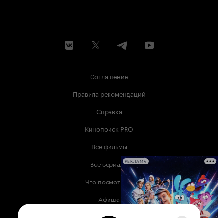
Соглашение
Правила рекомендаций
Справка
Кинопоиск PRO
Все фильмы
Все сериалы
РЕКЛАМА
Что посмотреть
Афиша
Музыка