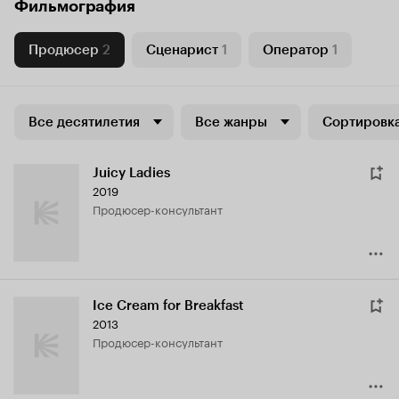
Фильмография
Продюсер
2
Сценарист
1
Оператор
1
Все десятилетия
Все жанры
Сортировка
Juicy Ladies
2019
продюсер-консультант
Ice Cream for Breakfast
2013
продюсер-консультант