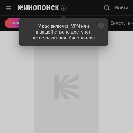
Войти
Онлайн-кинотеатр
Билеты в 
Смотреть кино
У вас включен VPN или
в вашей стране доступен
не весь каталог Кинопоиска