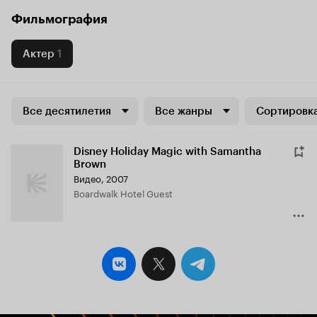
Фильмография
Актер
1
Все десятилетия
Все жанры
Сортировка
Disney Holiday Magic with Samantha
Brown
Видео, 2007
Boardwalk Hotel Guest