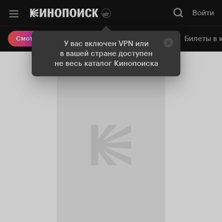
Войти
Онлайн-кинотеатр
Билеты в 
Смотреть кино
У вас включен VPN или
в вашей стране доступен
не весь каталог Кинопоиска