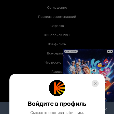
Соглашение
Правила рекомендаций
Справка
Кинопоиск PRO
Все фильмы
Все сериалы
РЕКЛАМА
Что посмотреть
Афиша
Музыка
Телепрограмма
Книги
Войдите в профиль
Служба поддержки
Сможете оценивать фильмы,
