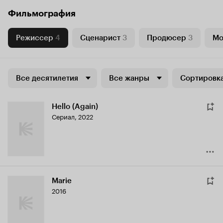
Фильмография
Режиссер
4
Сценарист
3
Продюсер
3
Мо
Все десятилетия
Все жанры
Сортировка
Hello (Again)
Сериал, 2022
Marie
2016