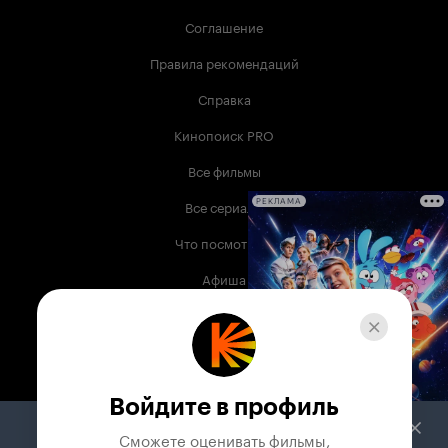
Соглашение
Правила рекомендаций
Справка
Кинопоиск PRO
Все фильмы
Все сериалы
РЕКЛАМА
Что посмотреть
Афиша
Музыка
Телепрограмма
Книги
Войдите в профиль
Служба поддержки
Сможете оценивать фильмы,
