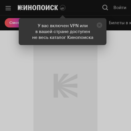
Войти
Онлайн-кинотеатр
Билеты в 
Смотреть кино
У вас включен VPN или
в вашей стране доступен
не весь каталог Кинопоиска