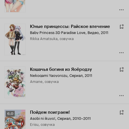
Юные принцессы: Райское влечение
Baby Princess 3D Paradise Love
,
Видео, 2011
Rikka Amatsuka, озвучка
Кошачья богиня из Яоёродзу
Nekogami Yaoyorozu
,
Сериал, 2011
Amane, озвучка
Пойдем поиграем!
Рейтинг
6.0
Asobi ni ikuyo!
,
Сериал, 2010–2011
Кинопоиска
Erisu, озвучка
6.0