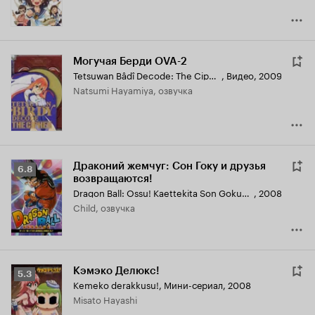
Могучая Берди OVA-2
Tetsuwan Bâdî Decode: The Cipher
,
Видео, 2009
Natsumi Hayamiya, озвучка
Драконий жемчуг: Сон Гоку и друзья
Рейтинг
6.8
возвращаются!
Кинопоиска
Dragon Ball: Ossu! Kaettekita Son Gokuu to Nakama-tachi!!
,
2008
6.8
Child, озвучка
Кэмэко Делюкс!
Рейтинг
5.3
Kemeko derakkusu!
,
Мини-сериал, 2008
Кинопоиска
Misato Hayashi
5.3