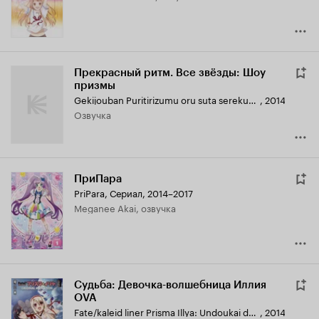
Прекрасный ритм. Все звёзды: Шоу
призмы
Gekijouban Puritirizumu oru suta serekushon: Purizumu sho besuto ten
,
2014
озвучка
ПриПара
PriPara
,
Сериал, 2014–2017
Meganee Akai, озвучка
Судьба: Девочка-волшебница Иллия
OVA
Fate/kaleid liner Prisma Illya: Undoukai de Dance!
,
2014