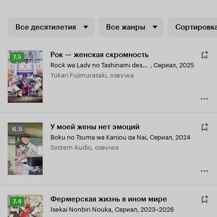
Все десятилетия
Все жанры
Сортировка
Рок — женская скромность
Рейтинг
7.5
Rock wa Lady no Tashinami deshite
,
Сериал, 2025
Кинопоиска
Yukari Fujimurasaki, озвучка
7.5
У моей жены нет эмоций
Рейтинг
6.5
Boku no Tsuma wa Kanjou ga Nai
,
Сериал, 2024
Кинопоиска
System Audio, озвучка
6.5
Фермерская жизнь в ином мире
Рейтинг
7.4
Isekai Nonbiri Nouka
,
Сериал, 2023–2026
Кинопоиска