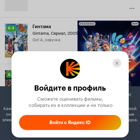
РЕКЛАМА
Гинтама
Рейтинг
8.4
Gintama
,
Сериал, 2005–2018
Кинопоиска
Girl A, озвучка
8.4
Ван-Пис
Рейтинг
8.5
One Piece
,
Сериал, 1999–...
Кинопоиска
Carrot
Войдите в профиль
8.5
Сможете оценивать фильмы,

 собирать их в коллекции и не только
Кажется, вы используете блокировщик рекламы. Вместе с рекламой
он может отключать постеры, папки с фильмами и другие важные
элементы. Добавьте Кинопоиск в исключения, и всё будет в порядке.
Войти с Яндекс ID
Как это сделать