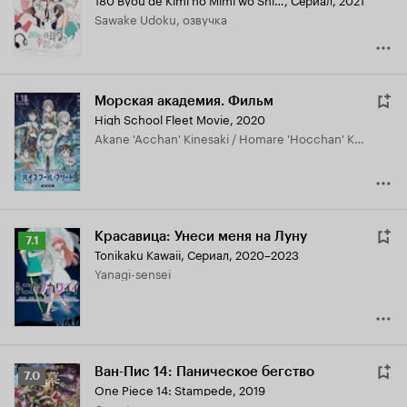
Sawake Udoku, озвучка
Морская академия. Фильм
High School Fleet Movie
,
2020
Akane 'Acchan' Kinesaki / Homare 'Hocchan' Kinesaki, озвучка
Красавица: Унеси меня на Луну
Рейтинг
7.1
Tonikaku Kawaii
,
Сериал, 2020–2023
Кинопоиска
Yanagi-sensei
7.1
Ван-Пис 14: Паническое бегство
Рейтинг
7.0
One Piece 14: Stampede
,
2019
Кинопоиска