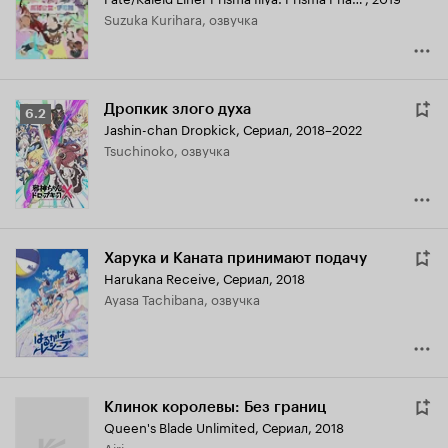
Suzuka Kurihara, озвучка
Дропкик злого духа
Рейтинг
6.2
Jashin-chan Dropkick
,
Сериал, 2018–2022
Кинопоиска
Tsuchinoko, озвучка
6.2
Харука и Каната принимают подачу
Harukana Receive
,
Сериал, 2018
Ayasa Tachibana, озвучка
Клинок королевы: Без границ
Queen's Blade Unlimited
,
Сериал, 2018
Airi