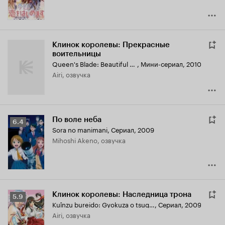
Клинок королевы: Прекрасные
воительницы
Queen's Blade: Beautiful Warriors
,
Мини-сериал, 2010
Airi, озвучка
По воле неба
Рейтинг
6.4
Sora no manimani
,
Сериал, 2009
Кинопоиска
Mihoshi Akeno, озвучка
6.4
Клинок королевы: Наследница трона
Рейтинг
5.9
Kuînzu bureido: Gyokuza o tsugu mono
,
Сериал, 2009
Кинопоиска
Airi, озвучка
5.9