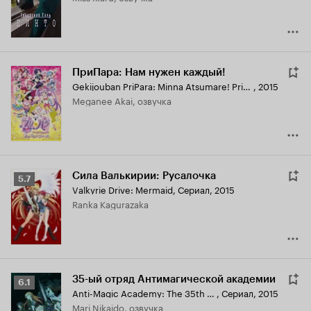
ПриПара: Нам нужен каждый!
Gekijouban PriPara: Minna Atsumare! Prism Tours
,
2015
Meganee Akai, озвучка
Сила Валькирии: Русалочка
Рейтинг
5.7
Valkyrie Drive: Mermaid
,
Сериал, 2015
Кинопоиска
Ranka Kagurazaka
5.7
35-ый отряд Антимагической академии
Рейтинг
6.1
Anti-Magic Academy: The 35th Test Platoon
,
Сериал, 2015
Кинопоиска
Mari Nikaido, озвучка
6.1