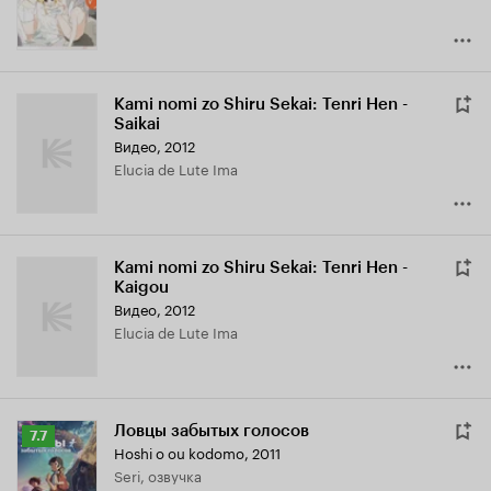
Kami nomi zo Shiru Sekai: Tenri Hen -
Saikai
Видео, 2012
Elucia de Lute Ima
Kami nomi zo Shiru Sekai: Tenri Hen -
Kaigou
Видео, 2012
Elucia de Lute Ima
Ловцы забытых голосов
Рейтинг
7.7
Hoshi o ou kodomo
,
2011
Кинопоиска
Seri, озвучка
7.7