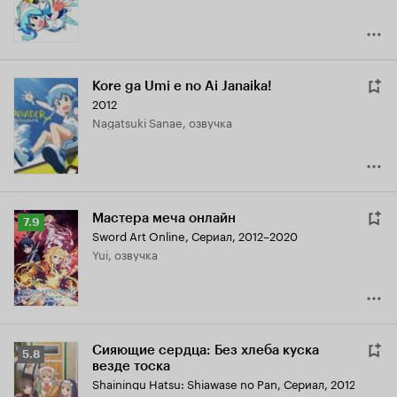
Kore ga Umi e no Ai Janaika!
2012
Nagatsuki Sanae, озвучка
Мастера меча онлайн
Рейтинг
7.9
Sword Art Online
,
Сериал, 2012–2020
Кинопоиска
Yui, озвучка
7.9
Сияющие сердца: Без хлеба куска
Рейтинг
5.8
везде тоска
Кинопоиска
Shainingu Hatsu: Shiawase no Pan
,
Сериал, 2012
5.8