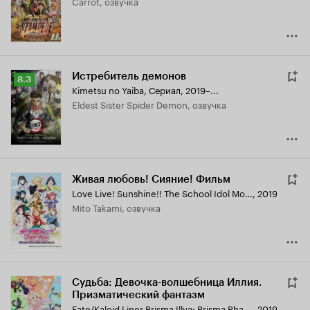
Carrot, озвучка
7.0
Истребитель демонов
Рейтинг
8.3
Kimetsu no Yaiba
,
Сериал, 2019–...
Кинопоиска
Eldest Sister Spider Demon, озвучка
8.3
Живая любовь! Сияние! Фильм
Love Live! Sunshine!! The School Idol Movie Over The Rainbow
,
2019
Mito Takami, озвучка
Судьба: Девочка-волшебница Иллия.
Призматический фантазм
Fate/Kaleid Liner Prisma Illya: Prisma Phantasm
,
2019