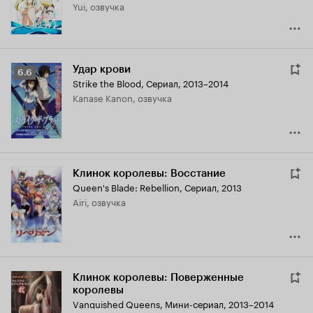
Yui, озвучка
Удар крови
Рейтинг
6.6
Strike the Blood
,
Сериал, 2013–2014
Кинопоиска
Kanase Kanon, озвучка
6.6
Клинок королевы: Восстание
Queen's Blade: Rebellion
,
Сериал, 2013
Airi, озвучка
Клинок королевы: Поверженные
королевы
Vanquished Queens
,
Мини-сериал, 2013–2014