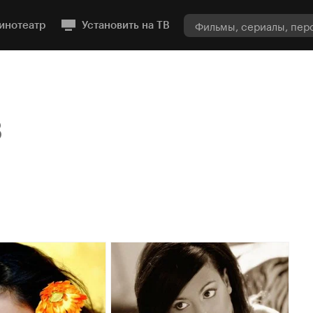
инотеатр
Установить на ТВ
3