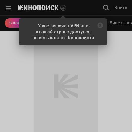
Войти
Онлайн-кинотеатр
Билеты в 
Смотреть кино
У вас включен VPN или
в вашей стране доступен
не весь каталог Кинопоиска