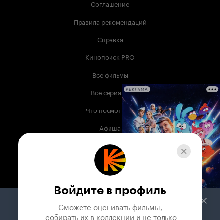
Соглашение
Правила рекомендаций
Справка
Кинопоиск PRO
Все фильмы
Все сериалы
РЕКЛАМА
Что посмотреть
Афиша
Музыка
Телепрограмма
Книги
Войдите в профиль
Служба поддержки
Сможете оценивать фильмы,

 собирать их в коллекции и не только