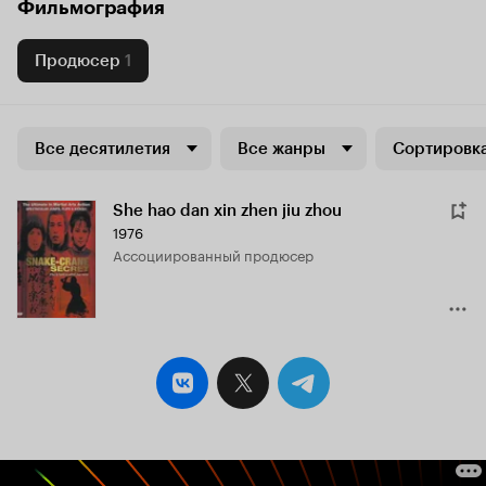
Фильмография
Продюсер
1
Все десятилетия
Все жанры
Сортировка
She hao dan xin zhen jiu zhou
1976
ассоциированный продюсер