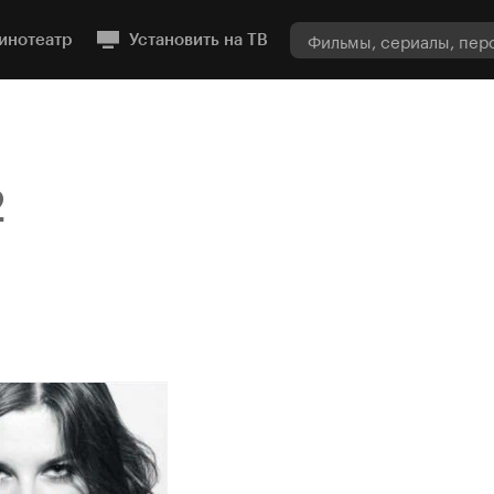
инотеатр
Установить на ТВ
2