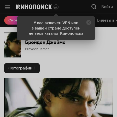
Войти
Онлайн-кинотеатр
Билеты в 
Смотреть кино
У вас включен VPN или
в вашей стране доступен
не весь каталог Кинопоиска
Брейден Джеймс
Brayden James
Фотографии
1