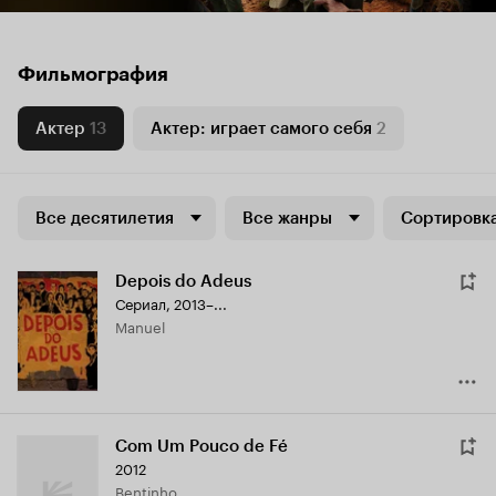
Фильмография
Актер
13
Актер: играет самого себя
2
Все десятилетия
Все жанры
Сортировка
Depois do Adeus
Сериал, 2013–...
Manuel
Com Um Pouco de Fé
2012
Bentinho