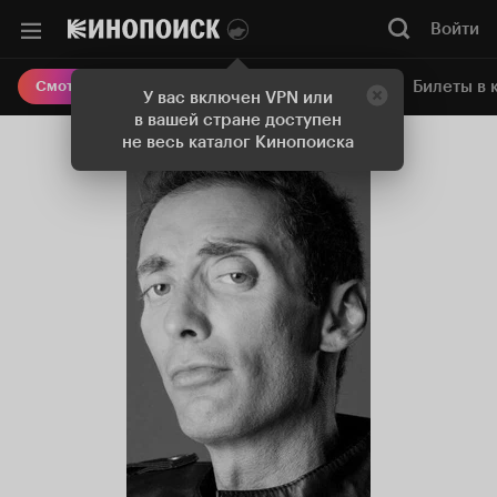
Войти
Онлайн-кинотеатр
Билеты в 
Смотреть кино
У вас включен VPN или
в вашей стране доступен
не весь каталог Кинопоиска