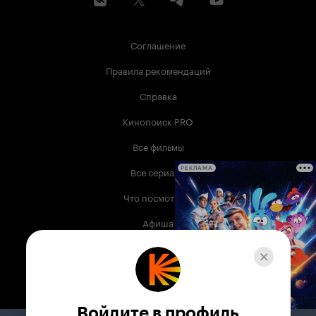
Соглашение
Правила рекомендаций
Справка
Кинопоиск PRO
Все фильмы
Все сериалы
РЕКЛАМА
Что посмотреть
Афиша
Музыка
Телепрограмма
Книги
Войдите в профиль