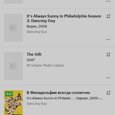
It's Always Sunny in Philadelphia Season
3: Dancing Guy
Видео, 2008
Dancing Guy
The Gift
2007
(в титрах: Pedro López)
В Филадельфии всегда солнечно
Рейтинг
8.0
It's Always Sunny in Philadelphia
,
Сериал, 2005–...
Кинопоиска
Dancing Guy
8.0