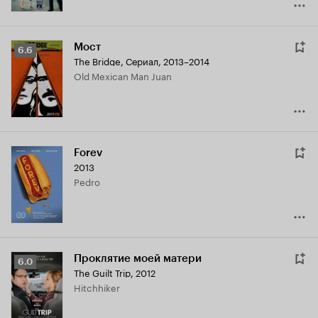
Мост
Рейтинг
6.6
The Bridge
,
Сериал, 2013–2014
Кинопоиска
Old Mexican Man Juan
6.6
Forev
2013
Pedro
Проклятие моей матери
Рейтинг
6.0
The Guilt Trip
,
2012
Кинопоиска
Hitchhiker
6.0