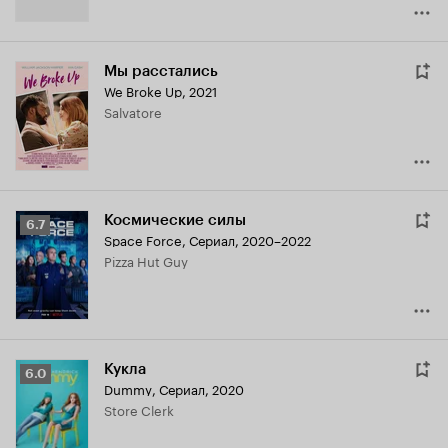
Мы расстались
We Broke Up
,
2021
Salvatore
Космические силы
Рейтинг
6.7
Space Force
,
Сериал, 2020–2022
Кинопоиска
Pizza Hut Guy
6.7
Кукла
Рейтинг
6.0
Dummy
,
Сериал, 2020
Кинопоиска
Store Clerk
6.0