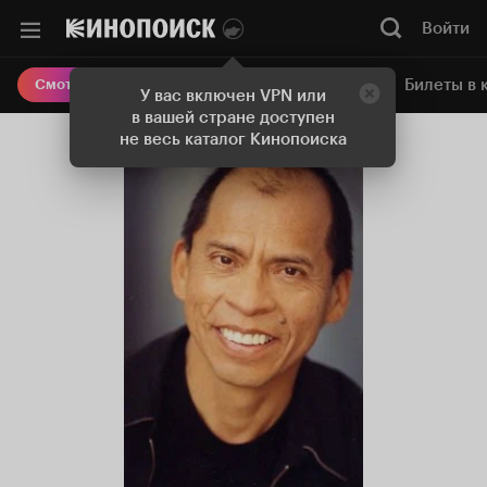
Войти
Онлайн-кинотеатр
Билеты в 
Смотреть кино
У вас включен VPN или
в вашей стране доступен
не весь каталог Кинопоиска