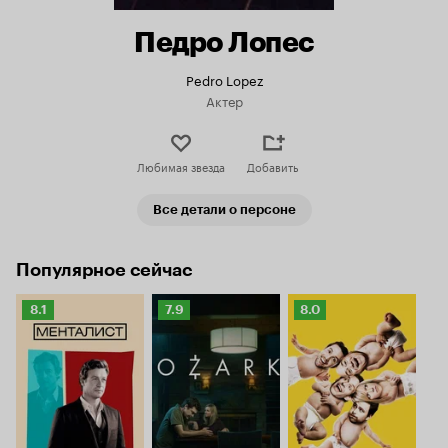
Педро Лопес
Pedro Lopez
Актер
Любимая звезда
Добавить
Все детали о персоне
Популярное сейчас
Рейтинг
Рейтинг
Рейтинг
8.1
7.9
8.0
Кинопоиска
Кинопоиска
Кинопоиска
8.1
7.9
8.0