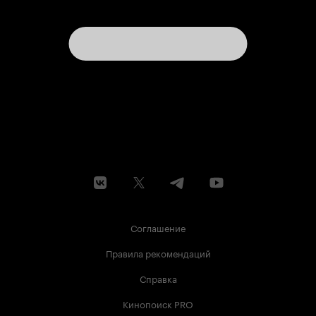
Соглашение
Правила рекомендаций
Справка
Кинопоиск PRO