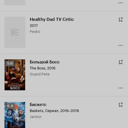
Healthy Dad TV Critic
2017
Pedro
Большой Босс
Рейтинг
5.6
The Boss
,
2016
Кинопоиска
Guard Pete
5.6
Баскетс
Рейтинг
6.8
Baskets
,
Сериал, 2016–2019
Кинопоиска
Janitor
6.8