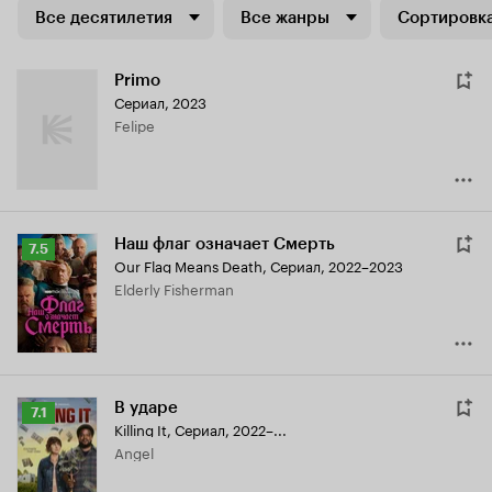
Все десятилетия
Все жанры
Сортировка
Primo
Сериал, 2023
Felipe
Наш флаг означает Смерть
Рейтинг
7.5
Our Flag Means Death
,
Сериал, 2022–2023
Кинопоиска
Elderly Fisherman
7.5
В ударе
Рейтинг
7.1
Killing It
,
Сериал, 2022–...
Кинопоиска
Angel
7.1