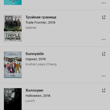
Тройная граница
Рейтинг
6.6
Triple Frontier
,
2019
Кинопоиска
Gabriel
6.6
Sunnyside
Сериал, 2019
Kushal Lopez-Chang
Хэллоуин
Рейтинг
5.8
Halloween
,
2018
Кинопоиска
Lynch
5.8