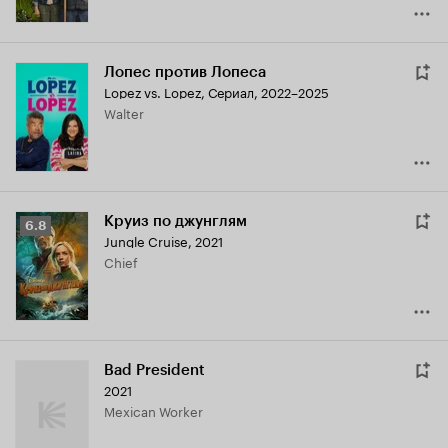
Лопес против Лопеса
Lopez vs. Lopez
,
Сериал, 2022–2025
Walter
Круиз по джунглям
Рейтинг
6.8
Jungle Cruise
,
2021
Кинопоиска
Chief
6.8
Bad President
2021
Mexican Worker