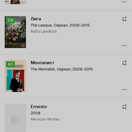
Лига
Рейтинг
7.8
The League
,
Сериал, 2009–2015
Кинопоиска
Rafi's Landlord
7.8
Менталист
Рейтинг
8.1
The Mentalist
,
Сериал, 2008–2015
Кинопоиска
8.1
Ernesto
2008
Mexican Worker