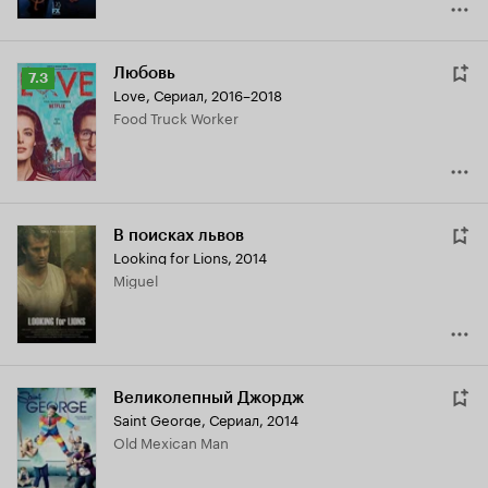
Любовь
Рейтинг
7.3
Love
,
Сериал, 2016–2018
Кинопоиска
Food Truck Worker
7.3
В поисках львов
Looking for Lions
,
2014
Miguel
Великолепный Джордж
Saint George
,
Сериал, 2014
Old Mexican Man