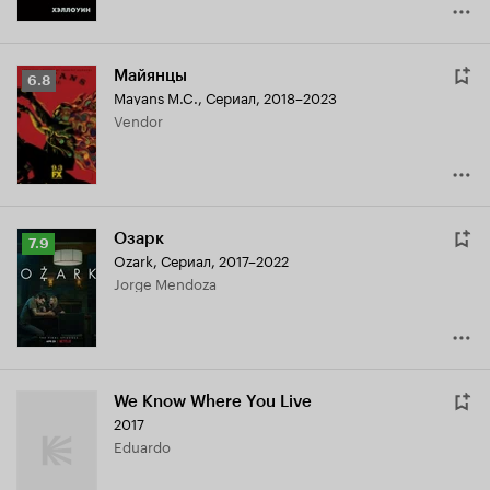
Майянцы
Рейтинг
6.8
Mayans M.C.
,
Сериал, 2018–2023
Кинопоиска
Vendor
6.8
Озарк
Рейтинг
7.9
Ozark
,
Сериал, 2017–2022
Кинопоиска
Jorge Mendoza
7.9
We Know Where You Live
2017
Eduardo