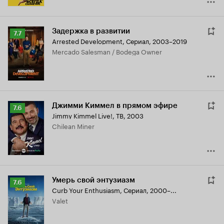
Задержка в развитии
Рейтинг
7.7
Arrested Development
,
Сериал, 2003–2019
Кинопоиска
Mercado Salesman / Bodega Owner
7.7
Джимми Киммел в прямом эфире
Рейтинг
7.6
Jimmy Kimmel Live!
,
ТВ, 2003
Кинопоиска
Chilean Miner
7.6
Умерь свой энтузиазм
Рейтинг
7.6
Curb Your Enthusiasm
,
Сериал, 2000–...
Кинопоиска
Valet
7.6