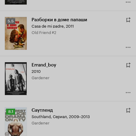
Разборки в доме папаши
Рейтинг
5.5
Casa de mi padre
,
2011
Кинопоиска
Old Friend #2
5.5
Errand_boy
2010
Gardener
Саутленд
Рейтинг
8.1
Southland
,
Сериал, 2009–2013
Кинопоиска
Gardener
8.1