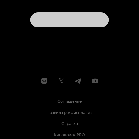
Соглашение
Правила рекомендаций
Справка
Кинопоиск PRO