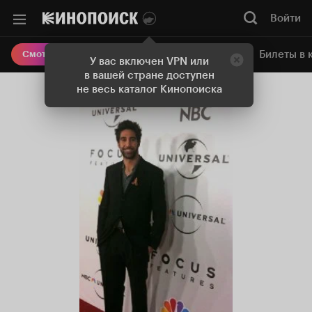
Войти
Онлайн-кинотеатр
Билеты в 
Смотреть кино
У вас включен VPN или
в вашей стране доступен
не весь каталог Кинопоиска