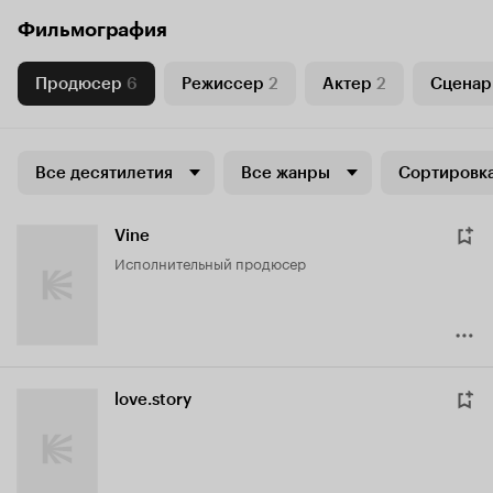
Фильмография
Продюсер
6
Режиссер
2
Актер
2
Сценар
Все десятилетия
Все жанры
Сортировка
Vine
исполнительный продюсер
love.story