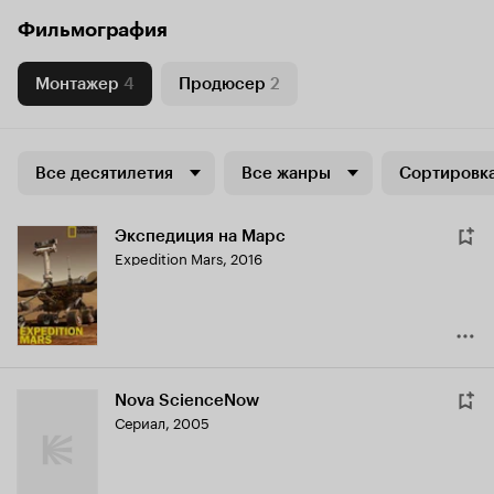
Фильмография
Монтажер
4
Продюсер
2
Все десятилетия
Все жанры
Сортировка
Экспедиция на Марс
Expedition Mars
,
2016
Nova ScienceNow
Сериал, 2005