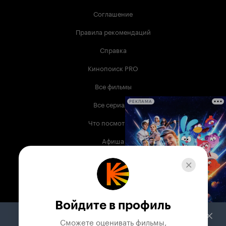
Соглашение
Правила рекомендаций
Справка
Кинопоиск PRO
Все фильмы
Все сериалы
РЕКЛАМА
Что посмотреть
Афиша
Музыка
Телепрограмма
Книги
Войдите в профиль
Служба поддержки
Сможете оценивать фильмы,
