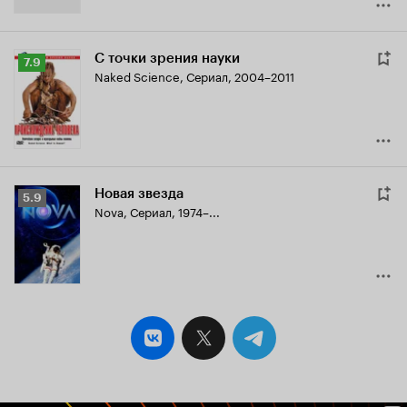
С точки зрения науки
Рейтинг
7.9
Naked Science
,
Сериал, 2004–2011
Кинопоиска
7.9
Новая звезда
Рейтинг
5.9
Nova
,
Сериал, 1974–...
Кинопоиска
5.9