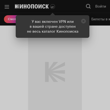
Войти
Онлайн-кинотеатр
Билеты в 
Смотреть кино
У вас включен VPN или
в вашей стране доступен
не весь каталог Кинопоиска