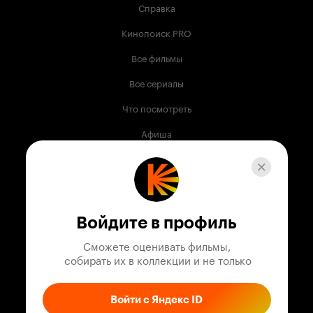
Справка
Кинопоиск PRO
Все фильмы
Все сериалы
Что посмотреть
Афиша
Музыка
Телепрограмма
Книги
Войдите в профиль
Служба поддержки
Сможете оценивать фильмы,

 собирать их в коллекции и не только
© 2003 —
2026
,
Кинопоиск
18
+
Проект компании
Войти с Яндекс ID