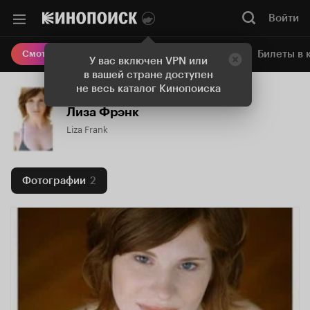
Войти
Онлайн-кинотеатр
Билеты в 
Смотреть кино
У вас включен VPN или
в вашей стране доступен
не весь каталог Кинопоиска
Лиза Фрэнк
Liza Frank
Фотографии
2