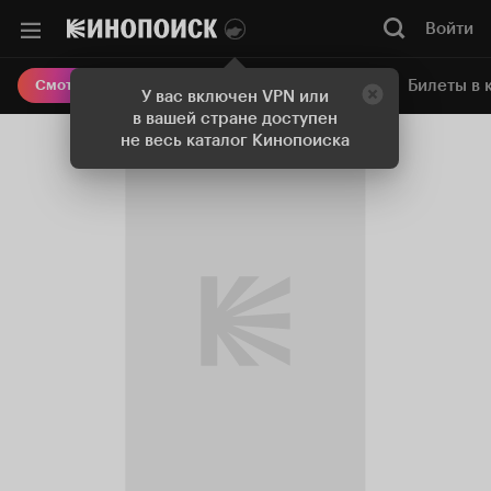
Войти
Онлайн-кинотеатр
Билеты в 
Смотреть кино
У вас включен VPN или
в вашей стране доступен
не весь каталог Кинопоиска