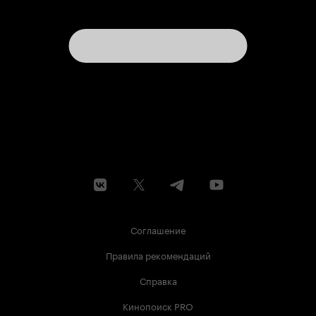
Соглашение
Правила рекомендаций
Справка
Кинопоиск PRO