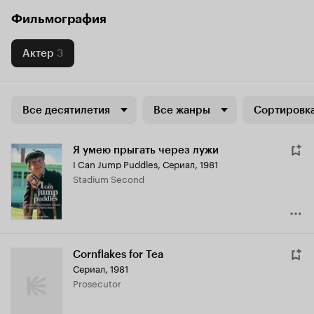
Фильмография
Актер
3
Все десятилетия
Все жанры
Сортировка
Я умею прыгать через лужи
I Can Jump Puddles
,
Сериал, 1981
Stadium Second
Cornflakes for Tea
Сериал, 1981
Prosecutor