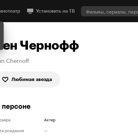
инотеатр
Установить на ТВ
Бен Чернофф
en Chernoff
Любимая звезда
 персоне
рьера
Актер
та рождения
—