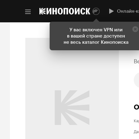
Онлайн-к
У вас включен VPN или
в вашей стране доступен
не весь каталог Кинопоиска
B
О
Ка
Да