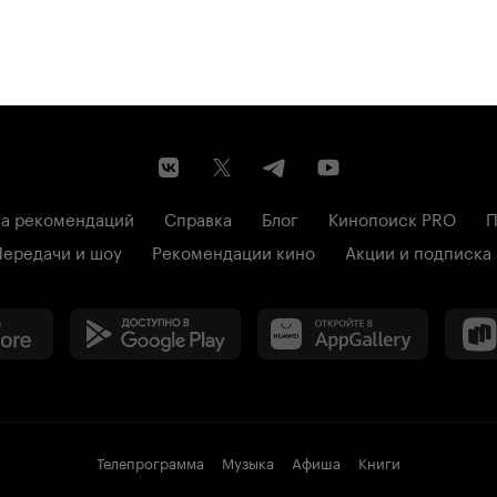
а рекомендаций
Справка
Блог
Кинопоиск PRO
П
Передачи и шоу
Рекомендации кино
Акции и подписка
Телепрограмма
Музыка
Афиша
Книги