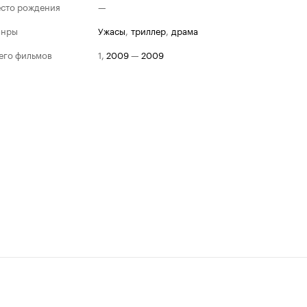
сто рождения
—
анры
ужасы
,
триллер
,
драма
его фильмов
1
,
2009
—
2009