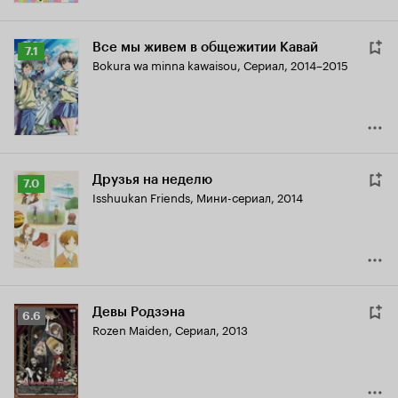
Все мы живем в общежитии Кавай
Рейтинг
7.1
Bokura wa minna kawaisou
,
Сериал, 2014–2015
Кинопоиска
7.1
Друзья на неделю
Рейтинг
7.0
Isshuukan Friends
,
Мини-сериал, 2014
Кинопоиска
7.0
Девы Родзэна
Рейтинг
6.6
Rozen Maiden
,
Сериал, 2013
Кинопоиска
6.6