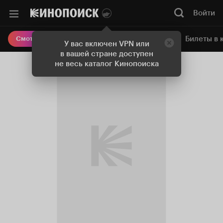
Войти
Онлайн-кинотеатр
Билеты в 
Смотреть кино
У вас включен VPN или
в вашей стране доступен
не весь каталог Кинопоиска