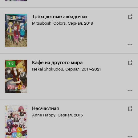
Трёхцветные звёздочки
Mitsuboshi Colors
,
Сериал, 2018
Кафе из другого мира
Рейтинг
7.2
Isekai Shokudou
,
Сериал, 2017–2021
Кинопоиска
7.2
Несчастная
Anne Happy
,
Сериал, 2016