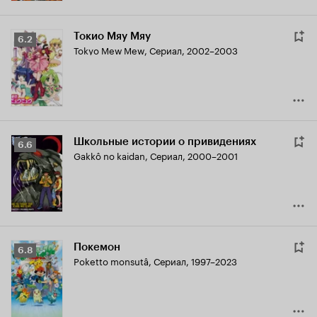
Токио Мяу Мяу
Рейтинг
6.2
Tokyo Mew Mew
,
Сериал, 2002–2003
Кинопоиска
6.2
Школьные истории о привидениях
Рейтинг
6.6
Gakkô no kaidan
,
Сериал, 2000–2001
Кинопоиска
6.6
Покемон
Рейтинг
6.8
Poketto monsutâ
,
Сериал, 1997–2023
Кинопоиска
6.8