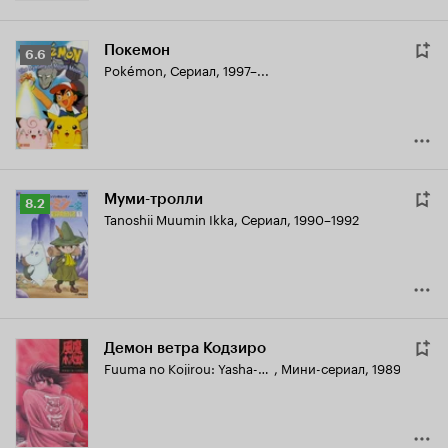
Покемон
Рейтинг
6.6
Pokémon
,
Сериал, 1997–...
Кинопоиска
6.6
Муми-тролли
Рейтинг
8.2
Tanoshii Muumin Ikka
,
Сериал, 1990–1992
Кинопоиска
8.2
Демон ветра Кодзиро
Fuuma no Kojirou: Yasha-hen
,
Мини-сериал, 1989