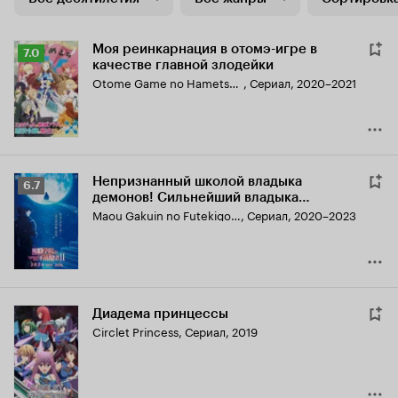
Моя реинкарнация в отомэ-игре в
Рейтинг
7.0
качестве главной злодейки
Кинопоиска
Otome Game no Hametsu Flag shika Nai Akuyaku Reijou ni Tensei shiteshimatta...
,
Сериал, 2020–2021
7.0
Непризнанный школой владыка
Рейтинг
6.7
демонов! Сильнейший владыка
Кинопоиска
демонов в истории поступает в
Maou Gakuin no Futekigousha: Shijou Saikyou no Maou no Shiso, Tensei shite Shison-tachi no Gakkou e Kayou
,
Сериал, 2020–2023
6.7
академию, переродившись своим
потомком
Диадема принцессы
Circlet Princess
,
Сериал, 2019