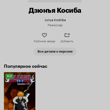
Дзюнъя Косиба
Junya Koshiba
Режиссер
Любимая звезда
Добавить
Все детали о персоне
Популярное сейчас
Рейтинг
8.0
Кинопоиска
8.0