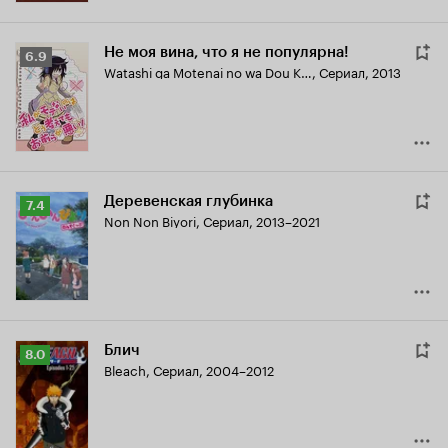
Не моя вина, что я не популярна!
Рейтинг
6.9
Watashi ga Motenai no wa Dou Kangaete mo Omaera ga Warui!
,
Сериал, 2013
Кинопоиска
6.9
Деревенская глубинка
Рейтинг
7.4
Non Non Biyori
,
Сериал, 2013–2021
Кинопоиска
7.4
Блич
Рейтинг
8.0
Bleach
,
Сериал, 2004–2012
Кинопоиска
8.0