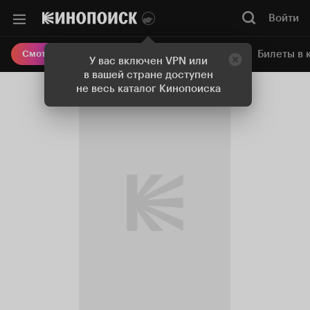
Войти
Онлайн-кинотеатр
Билеты в 
Смотреть кино
У вас включен VPN или
в вашей стране доступен
не весь каталог Кинопоиска