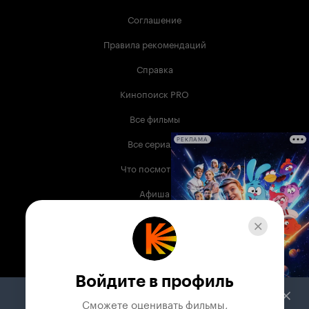
Соглашение
Правила рекомендаций
Справка
Кинопоиск PRO
Все фильмы
Все сериалы
РЕКЛАМА
Что посмотреть
Афиша
Музыка
Телепрограмма
Книги
Войдите в профиль
Служба поддержки
Сможете оценивать фильмы,
