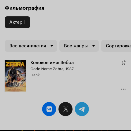
Фильмография
Актер
1
Все десятилетия
Все жанры
Сортировка
Кодовое имя: Зебра
Code Name Zebra
,
1987
Hank