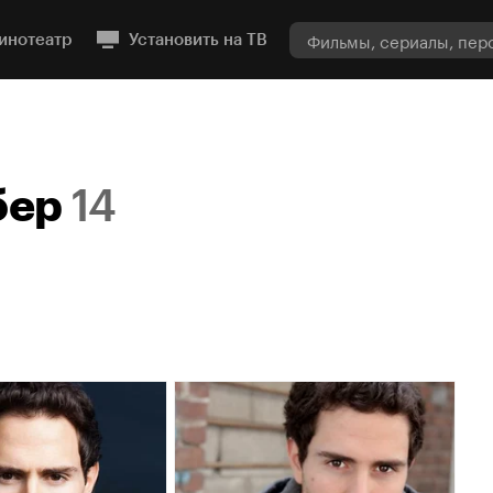
инотеатр
Установить на ТВ
бер
14