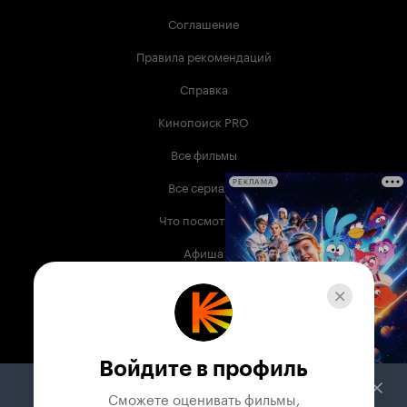
Соглашение
Правила рекомендаций
Справка
Кинопоиск PRO
Все фильмы
Все сериалы
РЕКЛАМА
Что посмотреть
Афиша
Музыка
Телепрограмма
Книги
Войдите в профиль
Служба поддержки
Сможете оценивать фильмы,
