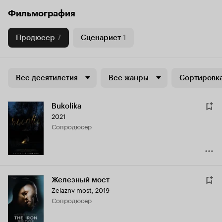
Фильмография
Продюсер
7
Сценарист
1
Все десятилетия
Все жанры
Сортировка
Bukolika
2021
сопродюсер
Железный мост
Zelazny most
,
2019
сопродюсер