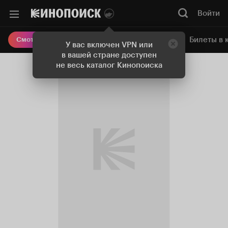
Войти
Онлайн-кинотеатр
Билеты в 
Смотреть кино
У вас включен VPN или
в вашей стране доступен
не весь каталог Кинопоиска