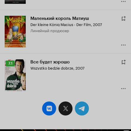
Маленький король Матиуш
Der kleine König Macius - Der Film
,
2007
линейный продюсер
Все будет хорошо
Рейтинг
7.1
Wszystko bedzie dobrze
,
2007
Кинопоиска
7.1