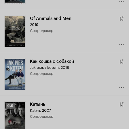
Of Animals and Men
2019
сопродюсер
Как кошка с собакой
Jak pies z kotem
,
2018
сопродюсер
Катынь
Рейтинг
6.9
Katyń
,
2007
Кинопоиска
сопродюсер
6.9