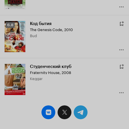
Код бытия
Рейтинг
6.8
The Genesis Code
,
2010
Кинопоиска
Bud
6.8
Студенческий клуб
Fraternity House
,
2008
Keggar