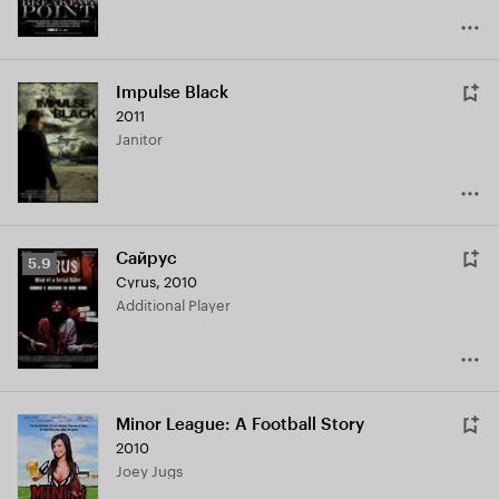
Impulse Black
2011
Janitor
Сайрус
Рейтинг
5.9
Cyrus
,
2010
Кинопоиска
Additional Player
5.9
Minor League: A Football Story
2010
Joey Jugs