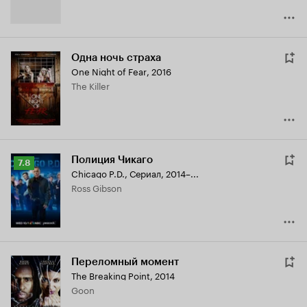
Одна ночь страха
One Night of Fear
,
2016
The Killer
Полиция Чикаго
Рейтинг
7.8
Chicago P.D.
,
Сериал, 2014–...
Кинопоиска
Ross Gibson
7.8
Переломный момент
The Breaking Point
,
2014
Goon