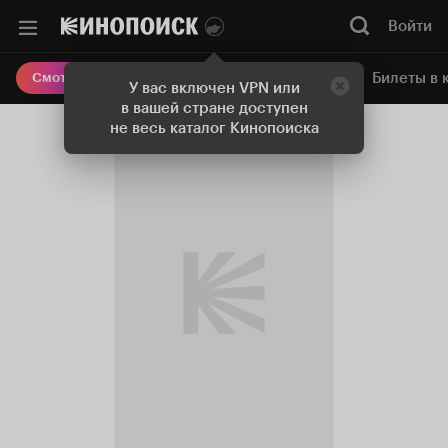
Войти
Онлайн-кинотеатр
Билеты в 
Смотреть кино
У вас включен VPN или
в вашей стране доступен
не весь каталог Кинопоиска