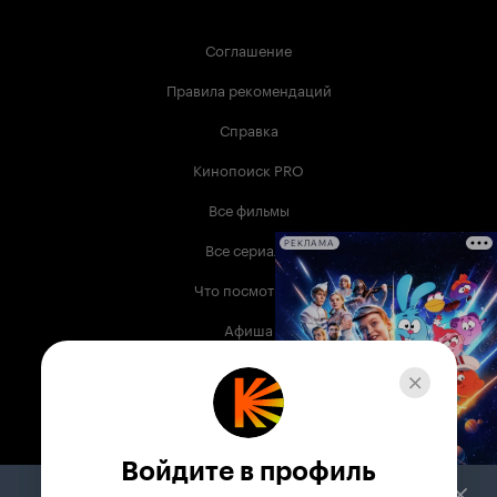
Соглашение
Правила рекомендаций
Справка
Кинопоиск PRO
Все фильмы
Все сериалы
РЕКЛАМА
Что посмотреть
Афиша
Музыка
Телепрограмма
Книги
Войдите в профиль
Служба поддержки