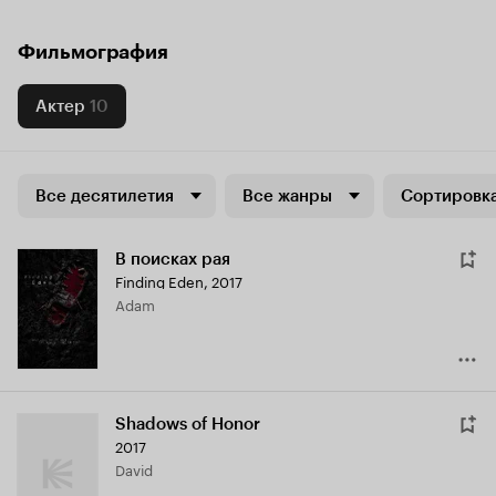
Фильмография
Актер
10
Все десятилетия
Все жанры
Сортировка
В поисках рая
Finding Eden
,
2017
Adam
Shadows of Honor
2017
David