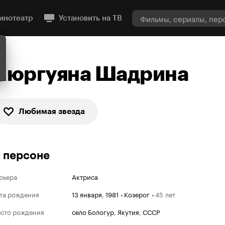
инотеатр
Установить на ТВ
Нюргуяна Шадрина
Любимая звезда
 персоне
рьера
Актриса
та рождения
13 января
,
1981
•
Козерог
•
45 лет
сто рождения
село Бологур
,
Якутия
,
СССР