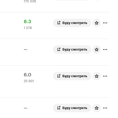
175 336
Кинопоиска
336
8.0.
оценок
топ
250
Рейтинг
1
8.3
Буду смотреть
1 378
Кинопоиска
378
8.3
оценок
—
Буду смотреть
Рейтинг
25
6.0
Буду смотреть
25 931
Кинопоиска
931
6.0
оценка
—
Буду смотреть