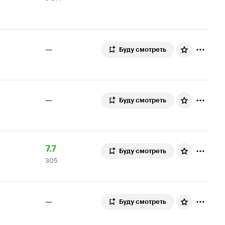
5.9
оценок
—
Буду смотреть
—
Буду смотреть
Рейтинг
305
7.7
Буду смотреть
305
Кинопоиска
оценок
7.7
—
Буду смотреть