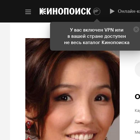
Онлайн-к
У вас включен VPN или
в вашей стране доступен
не весь каталог Кинопоиска
О
Ка
Да
Ме