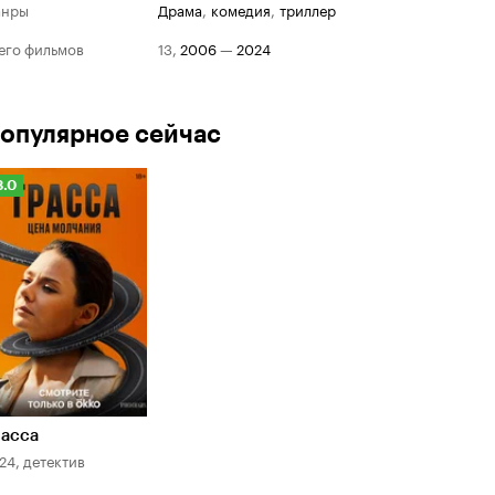
анры
драма
,
комедия
,
триллер
его фильмов
13
,
2006
—
2024
опулярное сейчас
Рейтинг
8.0
Кинопоиска
.0
расса
24, детектив