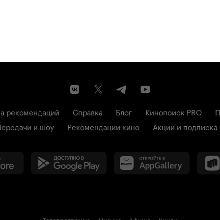
а рекомендаций
Справка
Блог
Кинопоиск PRO
П
Передачи и шоу
Рекомендации кино
Акции и подписка
Телепрограмма
Музыка
Афиша
Книги