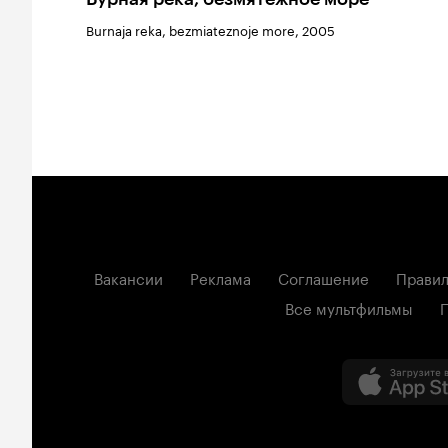
Burnaja reka, bezmiateznoje more, 2005
Вакансии
Реклама
Соглашение
Правил
Все мультфильмы