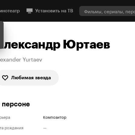
инотеатр
Установить на ТВ
Александр Юртаев
lexander Yurtaev
Любимая звезда
 персоне
рьера
Композитор
та рождения
—