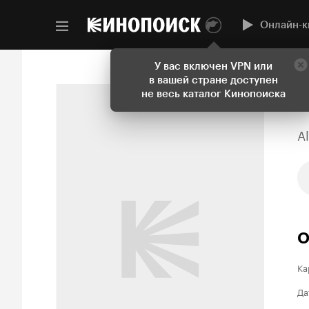
Онлайн-к
У вас включен VPN или
в вашей стране доступен
не весь каталог Кинопоиска
A
О
Ка
Да