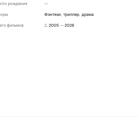
сто рождения
—
анры
фэнтези
,
триллер
,
драма
его фильмов
2
,
2005
—
2026