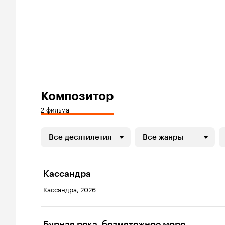
Композитор
2 фильма
Все десятилетия
Все жанры
Кассандра
Кассандра, 2026
Бурная река, безмятежное море