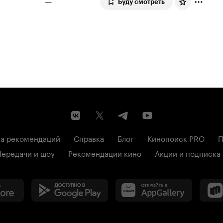
—
Буду смотреть
а рекомендаций
Справка
Блог
Кинопоиск PRO
П
Передачи и шоу
Рекомендации кино
Акции и подписка