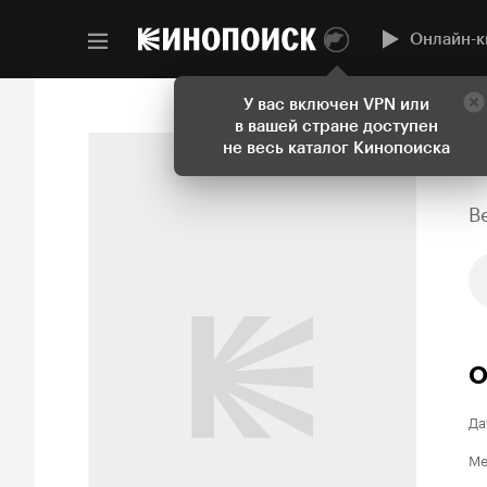
Онлайн-к
У вас включен VPN или
в вашей стране доступен
не весь каталог Кинопоиска
B
О
Да
Ме