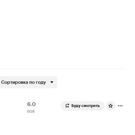
Сортировка по году
Рейтинг
608
6.0
Буду смотреть
608
Кинопоиска
оценок
6.0