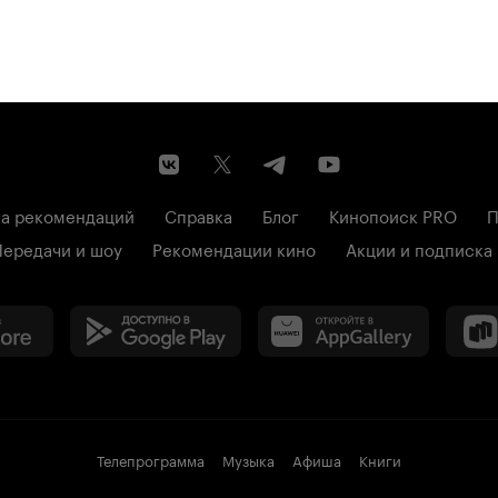
а рекомендаций
Справка
Блог
Кинопоиск PRO
П
Передачи и шоу
Рекомендации кино
Акции и подписка
Телепрограмма
Музыка
Афиша
Книги