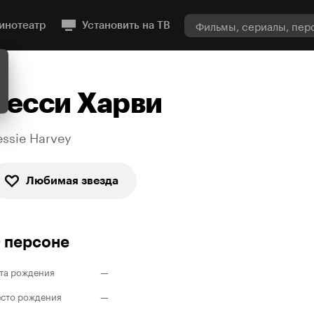
инотеатр
Установить на ТВ
Бесси Харви
essie Harvey
Любимая звезда
 персоне
та рождения
—
сто рождения
—